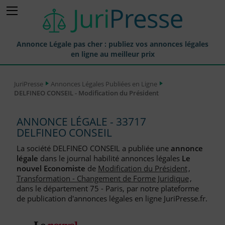
Annonce Légale pas cher : publiez vos annonces légales
en ligne au meilleur prix
Publier une Annonce légale
JuriPresse
Annonces Légales Publiées en Ligne
DELFINEO CONSEIL - Modification du Président
Annonces Légales Publiées
Tarif et Prix d'une Annonce Légale
ANNONCE LÉGALE - 33717
DELFINEO CONSEIL
Journaux Habilités (JAL) Annonces Légales
La société DELFINEO CONSEIL a publiée une
annonce
Départements pour la Publication d'Annonces Légales
légale
dans le journal habilité annonces légales
Le
nouvel Economiste
de
Modification du Président
,
Liste des Greffes
Transformation - Changement de Forme Juridique
,
dans le département 75 - Paris, par notre plateforme
Liste des CCI
de publication d'annonces légales en ligne JuriPresse.fr.
Le Blog pour les Entreprises