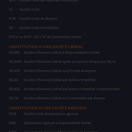
SCPI
- Société Civile de Placement Immobilier
SC
- Société Civile
SCM
- Société Civile de Moyens
SCI
- Société Civile Immobilière
SCICV ou SCCV - SCI / SC de Construction Vente
CONSTITUTION D'UNE SOCIÉTÉ LIBÉRAL
SELARL
Société d'Exercice Libéral à Responsabilité Limitée
SELEURL
Société d'Exercice Libéral ayant un associé Unique (ou SELU)
SELAFA
Société d'Exercice Libéral sous Forme Anonyme
SELAS
Société d'Exercice Libéral par Actions Simplifiée
SELASU
Société d'Exercice Libéral par Actions Simplifiée Unipersonnelle
SELCA
Société d'Exercice Libéral en Commandite par Actions
CONSTITUTION D'UNE SOCIÉTÉ AGRICOLE
SCEA
Société civile d'exploitation agricole
EARL
Exploitation agricole à responsabilité limitée
GAEC
Groupement Agricole d'Exploitation en Commun