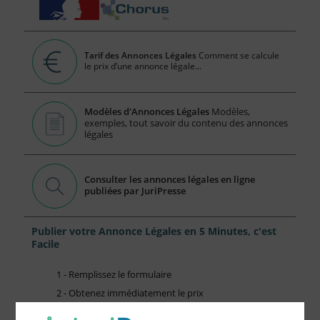
Tarif des Annonces Légales
Comment se calcule
le prix d’une annonce légale...
Modèles d'Annonces Légales
Modèles,
exemples, tout savoir du contenu des annonces
légales
Consulter les annonces légales en ligne
publiées par JuriPresse
Publier votre Annonce Légales en 5 Minutes, c'est
Facile
1 - Remplissez le formulaire
2 - Obtenez immédiatement le prix
3 - Réglez et recevez par mail votre attestation