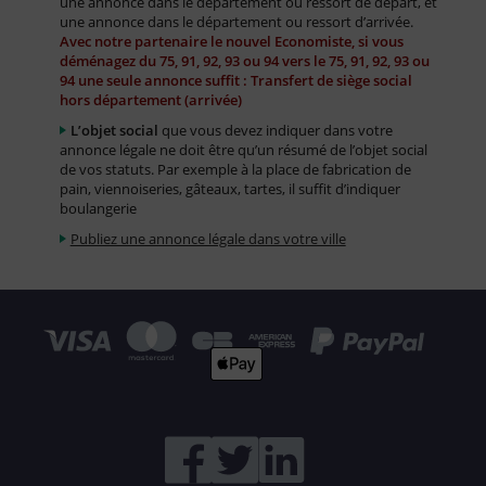
une annonce dans le département ou ressort de départ, et
une annonce dans le département ou ressort d’arrivée.
Avec notre partenaire le nouvel Economiste, si vous
déménagez du 75, 91, 92, 93 ou 94 vers le 75, 91, 92, 93 ou
94 une seule annonce suffit : Transfert de siège social
hors département (arrivée)
L’objet social
que vous devez indiquer dans votre
annonce légale ne doit être qu’un résumé de l’objet social
de vos statuts. Par exemple à la place de fabrication de
pain, viennoiseries, gâteaux, tartes, il suffit d’indiquer
boulangerie
Publiez une annonce légale dans votre ville