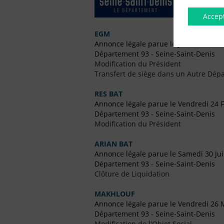
Accep
EGM
Annonce légale parue le Jeudi 30 Octo
Département 93 - Seine-Saint-Denis
Modification du Président
Transfert de siège dans un Autre Dépa
RES BAT
Annonce légale parue le Vendredi 24 F
Département 93 - Seine-Saint-Denis
Modification du Président
ARIAN BAT
Annonce légale parue le Samedi 30 Jui
Département 93 - Seine-Saint-Denis
Clôture de Liquidation
MAKHLOUF
Annonce légale parue le Vendredi 26 
Département 93 - Seine-Saint-Denis
Modification de l'Objet Social