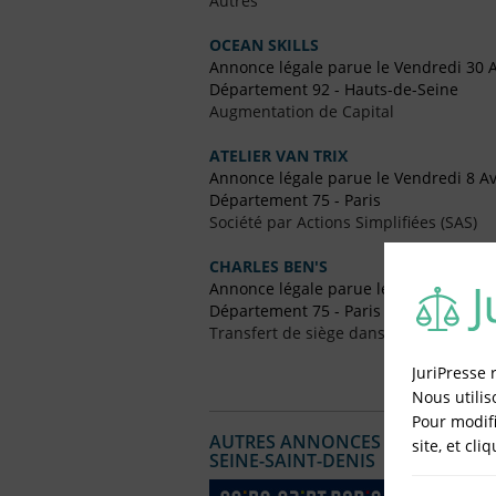
Autres
OCEAN SKILLS
Annonce légale parue le Vendredi 30 
Département 92 - Hauts-de-Seine
Augmentation de Capital
ATELIER VAN TRIX
Annonce légale parue le Vendredi 8 Av
Département 75 - Paris
Société par Actions Simplifiées (SAS)
CHARLES BEN'S
Annonce légale parue le Vendredi 4 
Département 75 - Paris
Transfert de siège dans un Autre Dépa
JuriPresse 
Nous utilis
Pour modifi
AUTRES ANNONCES LÉGALES PUBL
site, et cli
SEINE-SAINT-DENIS