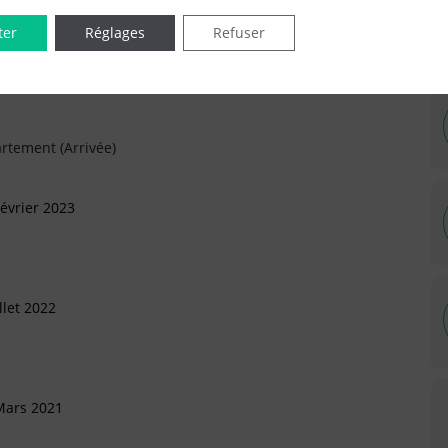
ter
Réglages
Refuser
bre 2025
rtement (Arrivée)
évrier 2023
llet 2022
Mars 2021