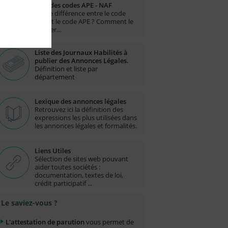
Liste des codes APE - NAF
Quelle différence entre le code
NAF et le code APE ? Comment le
trouver…
Liste des Journaux Habilités à
publier des Annonces Légales.
Définition et liste par
département
Lexique des annonces légales
Retrouvez ici la définition des
expressions les plus utilisées dans
les annonces légales et formalités.
Liens Utiles
Sélection de sites web pouvant
aider toutes sociétés :
documentation, textes de loi,
crédit participatif ...
Le saviez-vous ?
L'attestation de parution
vous permet de