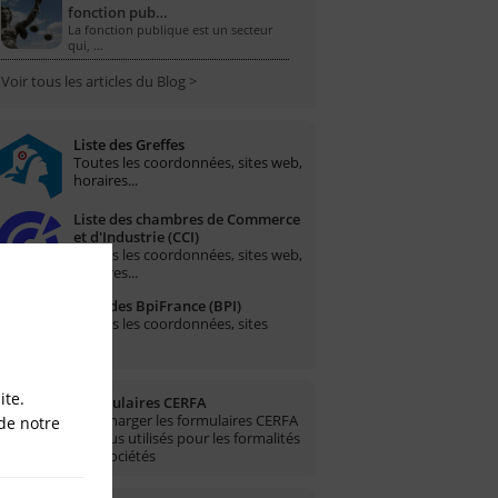
fonction pub…
La fonction publique est un secteur
qui, …
Voir tous les articles du Blog >
Liste des Greffes
Toutes les coordonnées, sites web,
horaires...
Liste des chambres de Commerce
et d'Industrie (CCI)
Toutes les coordonnées, sites web,
horaires...
Liste des BpiFrance (BPI)
Toutes les coordonnées, sites
web...
ite.
Formulaires CERFA
Télécharger les formulaires CERFA
de notre
les plus utilisés pour les formalités
des sociétés