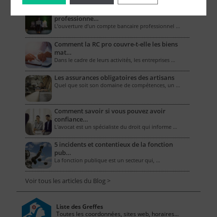
Combien coûte un compte bancaire
professionne…
L’ouverture d’un compte bancaire professionnel …
Comment la RC pro couvre-t-elle les biens
mat…
Dans le cadre de leurs activités, les entreprises …
Les assurances obligatoires des artisans
Quel que soit son domaine de compétences, un …
Comment savoir si vous pouvez avoir
confiance…
L'avocat est un spécialiste du droit qui informe …
5 incidents et contentieux de la fonction
pub…
La fonction publique est un secteur qui, …
Voir tous les articles du Blog >
Liste des Greffes
Toutes les coordonnées, sites web, horaires...