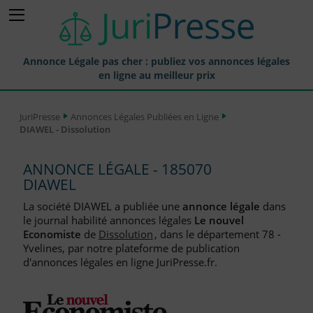
Annonce Légale pas cher : publiez vos annonces légales
en ligne au meilleur prix
Publier une Annonce légale
JuriPresse
Annonces Légales Publiées en Ligne
DIAWEL - Dissolution
Annonces Légales Publiées
Tarif et Prix d'une Annonce Légale
ANNONCE LÉGALE - 185070
DIAWEL
Journaux Habilités (JAL) Annonces Légales
La société DIAWEL a publiée une
annonce légale
dans
Départements pour la Publication d'Annonces Légales
le journal habilité annonces légales
Le nouvel
Economiste
de
Dissolution
, dans le département 78 -
Liste des Greffes
Yvelines, par notre plateforme de publication
d'annonces légales en ligne JuriPresse.fr.
Liste des CCI
Le Blog pour les Entreprises