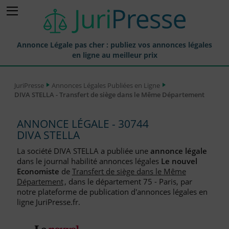
Annonce Légale pas cher : publiez vos annonces légales
en ligne au meilleur prix
Publier une Annonce légale
JuriPresse
Annonces Légales Publiées en Ligne
DIVA STELLA - Transfert de siège dans le Même Département
Annonces Légales Publiées
Tarif et Prix d'une Annonce Légale
ANNONCE LÉGALE - 30744
DIVA STELLA
Journaux Habilités (JAL) Annonces Légales
La société DIVA STELLA a publiée une
annonce légale
Départements pour la Publication d'Annonces Légales
dans le journal habilité annonces légales
Le nouvel
Economiste
de
Transfert de siège dans le Même
Liste des Greffes
Département
, dans le département 75 - Paris, par
notre plateforme de publication d'annonces légales en
Liste des CCI
ligne JuriPresse.fr.
Le Blog pour les Entreprises