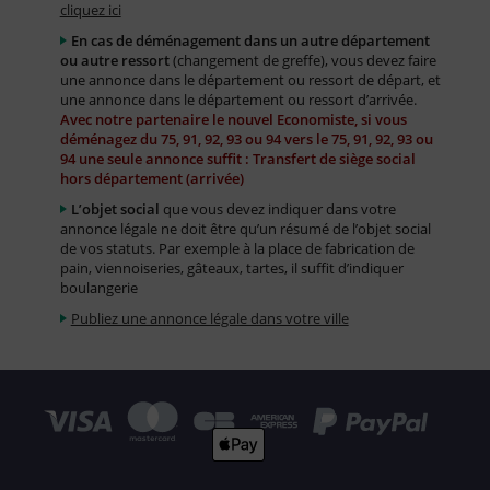
cliquez ici
En cas de déménagement dans un autre département
ou autre ressort
(changement de greffe), vous devez faire
une annonce dans le département ou ressort de départ, et
une annonce dans le département ou ressort d’arrivée.
Avec notre partenaire le nouvel Economiste, si vous
déménagez du 75, 91, 92, 93 ou 94 vers le 75, 91, 92, 93 ou
94 une seule annonce suffit : Transfert de siège social
hors département (arrivée)
L’objet social
que vous devez indiquer dans votre
annonce légale ne doit être qu’un résumé de l’objet social
de vos statuts. Par exemple à la place de fabrication de
pain, viennoiseries, gâteaux, tartes, il suffit d’indiquer
boulangerie
Publiez une annonce légale dans votre ville