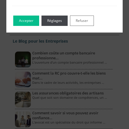
Accepter
Réglages
Refuser
Le Blog pour les Entreprises
Combien coûte un compte bancaire
professionne…
L’ouverture d’un compte bancaire professionnel …
Comment la RC pro couvre-t-elle les biens
mat…
Dans le cadre de leurs activités, les entreprises …
Les assurances obligatoires des artisans
Quel que soit son domaine de compétences, un …
Comment savoir si vous pouvez avoir
confiance…
L'avocat est un spécialiste du droit qui informe …