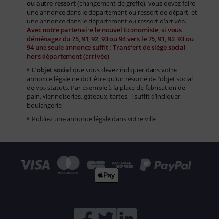
ou autre ressort
(changement de greffe), vous devez faire
une annonce dans le département ou ressort de départ, et
une annonce dans le département ou ressort d’arrivée.
Avec notre partenaire le nouvel Economiste, si vous
déménagez du 75, 91, 92, 93 ou 94 vers le 75, 91, 92, 93 ou
94 une seule annonce suffit : Transfert de siège social
hors département (arrivée)
L’objet social
que vous devez indiquer dans votre
annonce légale ne doit être qu’un résumé de l’objet social
de vos statuts. Par exemple à la place de fabrication de
pain, viennoiseries, gâteaux, tartes, il suffit d’indiquer
boulangerie
Publiez une annonce légale dans votre ville