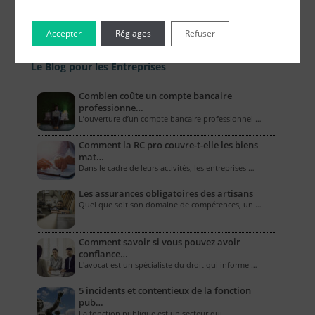
Accepter
Réglages
Refuser
Le Blog pour les Entreprises
Combien coûte un compte bancaire
professionne…
L’ouverture d’un compte bancaire professionnel …
Comment la RC pro couvre-t-elle les biens
mat…
Dans le cadre de leurs activités, les entreprises …
Les assurances obligatoires des artisans
Quel que soit son domaine de compétences, un …
Comment savoir si vous pouvez avoir
confiance…
L'avocat est un spécialiste du droit qui informe …
5 incidents et contentieux de la fonction
pub…
La fonction publique est un secteur qui, …