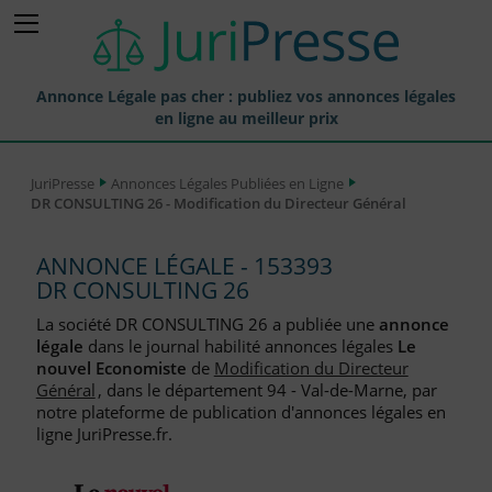
Annonce Légale pas cher : publiez vos annonces légales
en ligne au meilleur prix
Publier une Annonce légale
JuriPresse
Annonces Légales Publiées en Ligne
DR CONSULTING 26 - Modification du Directeur Général
Annonces Légales Publiées
Tarif et Prix d'une Annonce Légale
ANNONCE LÉGALE - 153393
DR CONSULTING 26
Journaux Habilités (JAL) Annonces Légales
La société DR CONSULTING 26 a publiée une
annonce
Départements pour la Publication d'Annonces Légales
légale
dans le journal habilité annonces légales
Le
nouvel Economiste
de
Modification du Directeur
Liste des Greffes
Général
, dans le département 94 - Val-de-Marne, par
notre plateforme de publication d'annonces légales en
Liste des CCI
ligne JuriPresse.fr.
Le Blog pour les Entreprises