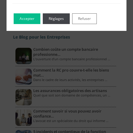
Accepter
Réglages
Refuser
Le Blog pour les Entreprises
Combien coûte un compte bancaire
professionne…
L’ouverture d’un compte bancaire professionnel …
Comment la RC pro couvre-t-elle les biens
mat…
Dans le cadre de leurs activités, les entreprises …
Les assurances obligatoires des artisans
Quel que soit son domaine de compétences, un …
Comment savoir si vous pouvez avoir
confiance…
L'avocat est un spécialiste du droit qui informe …
5 incidents et contentieux de la fonction