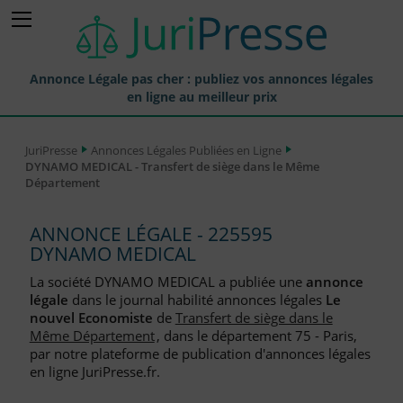
Annonce Légale pas cher : publiez vos annonces légales
en ligne au meilleur prix
Publier une Annonce légale
JuriPresse
Annonces Légales Publiées en Ligne
DYNAMO MEDICAL - Transfert de siège dans le Même
Annonces Légales Publiées
Département
Tarif et Prix d'une Annonce Légale
ANNONCE LÉGALE - 225595
Journaux Habilités (JAL) Annonces Légales
DYNAMO MEDICAL
Départements pour la Publication d'Annonces Légales
La société DYNAMO MEDICAL a publiée une
annonce
légale
dans le journal habilité annonces légales
Le
Liste des Greffes
nouvel Economiste
de
Transfert de siège dans le
Même Département
, dans le département 75 - Paris,
Liste des CCI
par notre plateforme de publication d'annonces légales
en ligne JuriPresse.fr.
Le Blog pour les Entreprises