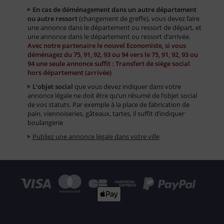
En cas de déménagement dans un autre département
ou autre ressort
(changement de greffe), vous devez faire
une annonce dans le département ou ressort de départ, et
une annonce dans le département ou ressort d’arrivée.
Avec notre partenaire le nouvel Economiste, si vous
déménagez du 75, 91, 92, 93 ou 94 vers le 75, 91, 92, 93 ou
94 une seule annonce suffit : Transfert de siège social
hors département (arrivée)
L’objet social
que vous devez indiquer dans votre
annonce légale ne doit être qu’un résumé de l’objet social
de vos statuts. Par exemple à la place de fabrication de
pain, viennoiseries, gâteaux, tartes, il suffit d’indiquer
boulangerie
Publiez une annonce légale dans votre ville