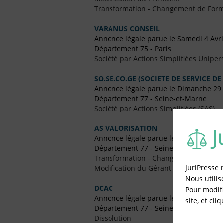
Transformation - Changement de Form
VARANUS CONSEIL
Annonce légale parue le Samedi 4 Avri
Département 75 - Paris
Société par Actions Simplifiées Uniper
SO.SE.CO.GE (SOCIETE DE SERVICE DE
Annonce légale parue le Dimanche 29
Département 77 - Seine-et-Marne
Société par Actions Simplifiées (SAS)
AS VALORISATION
Annonce légale parue le Jeudi 13 Avril
Département 77 - Seine-et-Marne
Transformation - Changement de Form
JuriPresse 
Modification du Gérant / Co-Gérant
Nous utilis
DCAC
Pour modifi
Annonce légale parue le Jeudi 14 Mai 
site, et cli
Département 77 - Seine-et-Marne
Dissolution