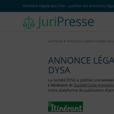
Annonce Légale pas cher : publiez vos annonces légal
JuriPresse
Annonces Légales Publiées en 
ANNONCE LÉGAL
DYSA
La société DYSA a publiée une
annonc
L'itinérant
de
Société Civile Immobili
notre plateforme de publication d'anno