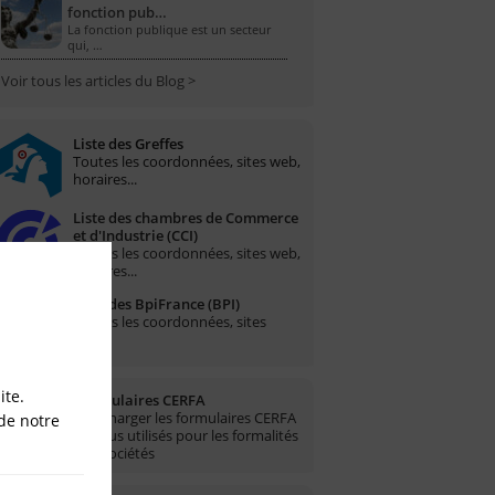
fonction pub…
La fonction publique est un secteur
qui, …
Voir tous les articles du Blog >
Liste des Greffes
Toutes les coordonnées, sites web,
horaires...
Liste des chambres de Commerce
et d'Industrie (CCI)
Toutes les coordonnées, sites web,
horaires...
Liste des BpiFrance (BPI)
Toutes les coordonnées, sites
web...
ite.
Formulaires CERFA
Télécharger les formulaires CERFA
de notre
les plus utilisés pour les formalités
des sociétés