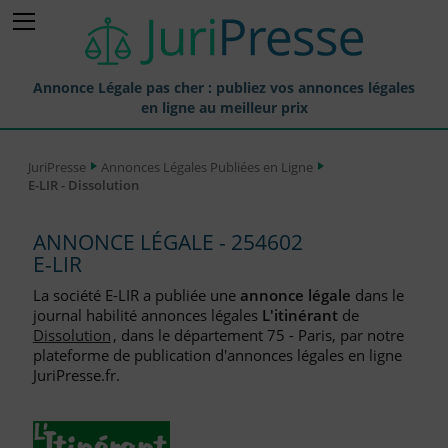
Annonce Légale pas cher : publiez vos annonces légales
en ligne au meilleur prix
Publier une Annonce légale
JuriPresse
Annonces Légales Publiées en Ligne
E-LIR - Dissolution
Annonces Légales Publiées
Tarif et Prix d'une Annonce Légale
ANNONCE LÉGALE - 254602
E-LIR
Journaux Habilités (JAL) Annonces Légales
La société E-LIR a publiée une
annonce légale
dans le
Départements pour la Publication d'Annonces Légales
journal habilité annonces légales
L'itinérant
de
Dissolution
, dans le département 75 - Paris, par notre
Liste des Greffes
plateforme de publication d'annonces légales en ligne
JuriPresse.fr.
Liste des CCI
Le Blog pour les Entreprises