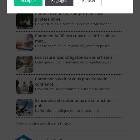
Le Blog pour les Entreprises
Accepter
Réglages
Refuser
Combien coûte un compte bancaire
professionne…
L’ouverture d’un compte bancaire professionnel …
Comment la RC pro couvre-t-elle les biens
mat…
Dans le cadre de leurs activités, les entreprises …
Les assurances obligatoires des artisans
Quel que soit son domaine de compétences, un …
Comment savoir si vous pouvez avoir
confiance…
L'avocat est un spécialiste du droit qui informe …
5 incidents et contentieux de la fonction
pub…
La fonction publique est un secteur qui, …
Voir tous les articles du Blog >