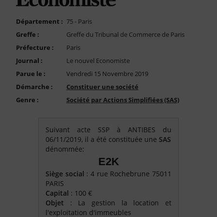
FAQ
Nous Contacter
Département :
75 - Paris
Greffe :
Greffe du Tribunal de Commerce de Paris
Compte PRO
Préfecture :
Paris
Journal :
Le nouvel Economiste
Parue le :
Vendredi 15 Novembre 2019
Démarche :
Constituer une société
Genre :
Société par Actions Simplifiées (SAS)
Suivant acte SSP à ANTIBES du
06/11/2019, il a été constituée une
SAS
dénommée:
E2K
Siège social
: 4 rue Rochebrune 75011
PARIS
Capital
: 100 €
Objet
: La gestion la location et
l'exploitation d'immeubles