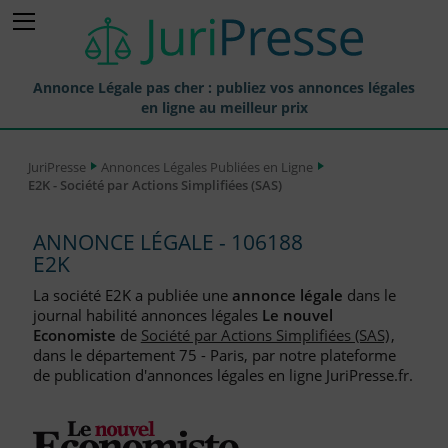
Annonce Légale pas cher : publiez vos annonces légales
en ligne au meilleur prix
Publier une Annonce légale
JuriPresse
Annonces Légales Publiées en Ligne
E2K - Société par Actions Simplifiées (SAS)
Annonces Légales Publiées
Tarif et Prix d'une Annonce Légale
ANNONCE LÉGALE - 106188
E2K
Journaux Habilités (JAL) Annonces Légales
La société E2K a publiée une
annonce légale
dans le
Départements pour la Publication d'Annonces Légales
journal habilité annonces légales
Le nouvel
Economiste
de
Société par Actions Simplifiées (SAS)
,
Liste des Greffes
dans le département 75 - Paris, par notre plateforme
de publication d'annonces légales en ligne JuriPresse.fr.
Liste des CCI
Le Blog pour les Entreprises