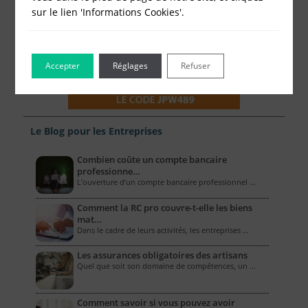
sur le lien 'Informations Cookies'.
Accepter
Réglages
Refuser
Le Blog pour les Entreprises
Combien coûte un compte bancaire
professionne…
L’ouverture d’un compte bancaire professionnel …
Comment la RC pro couvre-t-elle les biens
mat…
Dans le cadre de leurs activités, les entreprises …
Les assurances obligatoires des artisans
Quel que soit son domaine de compétences, un …
Comment savoir si vous pouvez avoir