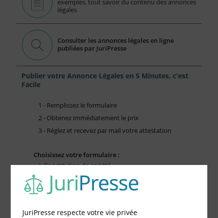
exemples, tout savoir du contenu des annonces
légales
Consulter les annonces légales en ligne
publiées par JuriPresse
Publier votre Annonce Légales en 5 Minutes, c'est
Facile
1 - Remplissez le formulaire
2 - Obtenez immédiatement le prix
3 - Réglez et recevez par mail votre attestation
Choisissez votre formulaire :
Constitution de société
Modification de société
Fonds de Commerce
Cessation d'activité
JuriPresse respecte votre vie privée