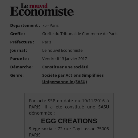
FAQ
Nous Contacter
Compte PRO
Département :
75 - Paris
Greffe :
Greffe du Tribunal de Commerce de Paris
Préfecture :
Paris
Journal :
Le nouvel Economiste
Parue le :
Vendredi 13 Janvier 2017
Démarche :
Constituer une société
Genre :
Société par Actions Simplifiées
Unipersonnelle (SASU)
Par acte SSP en date du 19/11/2016 à
PARIS, il a été constitué une
SASU
dénommée :
EGG CREATIONS
Siège social
: 72 rue Gay Lussac 75005
PARIS