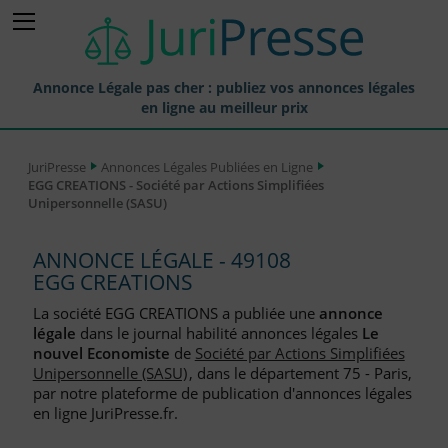
Annonce Légale pas cher : publiez vos annonces légales
en ligne au meilleur prix
Publier une Annonce légale
JuriPresse
Annonces Légales Publiées en Ligne
EGG CREATIONS - Société par Actions Simplifiées
Annonces Légales Publiées
Unipersonnelle (SASU)
Tarif et Prix d'une Annonce Légale
ANNONCE LÉGALE - 49108
Journaux Habilités (JAL) Annonces Légales
EGG CREATIONS
Départements pour la Publication d'Annonces Légales
La société EGG CREATIONS a publiée une
annonce
légale
dans le journal habilité annonces légales
Le
Liste des Greffes
nouvel Economiste
de
Société par Actions Simplifiées
Unipersonnelle (SASU)
, dans le département 75 - Paris,
Liste des CCI
par notre plateforme de publication d'annonces légales
en ligne JuriPresse.fr.
Le Blog pour les Entreprises