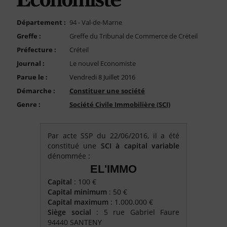
FAQ
Nous Contacter
Département :
94 - Val-de-Marne
Greffe :
Greffe du Tribunal de Commerce de Créteil
Compte PRO
Préfecture :
Créteil
Journal :
Le nouvel Economiste
Parue le :
Vendredi 8 Juillet 2016
Démarche :
Constituer une société
Genre :
Société Civile Immobilière (SCI)
Par acte SSP du 22/06/2016, il a été
constitué une
SCI à capital variable
dénommée :
EL'IMMO
Capital
: 100 €
Capital minimum
: 50 €
Capital maximum
: 1.000.000 €
Siège social
: 5 rue Gabriel Faure
94440 SANTENY