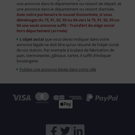
une annonce dans le département ou ressort de départ, et
une annonce dans le département ou ressort d’arrivée.
Avec notre partenaire le nouvel Economiste, si vous
déménagez du 75, 91, 92, 93 ou 94 vers le 75, 91, 92, 93 ou
94 une seule annonce suffit : Transfert de siège social
hors département (arrivée)
L’objet social
que vous devez indiquer dans votre
annonce légale ne doit être qu’un résumé de l’objet social
de vos statuts. Par exemple à la place de fabrication de
pain, viennoiseries, gâteaux, tartes, il suffit d’indiquer
boulangerie
Publiez une annonce légale dans votre ville