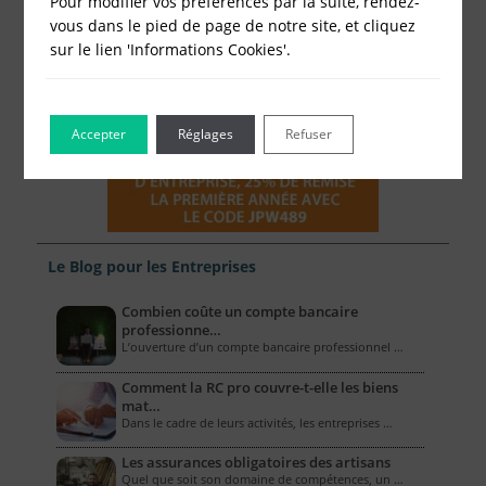
Pour modifier vos préférences par la suite, rendez-
vous dans le pied de page de notre site, et cliquez
sur le lien 'Informations Cookies'.
Accepter
Réglages
Refuser
Le Blog pour les Entreprises
Combien coûte un compte bancaire
professionne…
L’ouverture d’un compte bancaire professionnel …
Comment la RC pro couvre-t-elle les biens
mat…
Dans le cadre de leurs activités, les entreprises …
Les assurances obligatoires des artisans
Quel que soit son domaine de compétences, un …