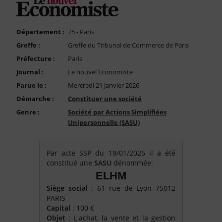
FAQ
Nous Contacter
Département :
75 - Paris
Compte PRO
Greffe :
Greffe du Tribunal de Commerce de Paris
Préfecture :
Paris
Journal :
Le nouvel Economiste
Parue le :
Mercredi 21 Janvier 2026
Démarche :
Constituer une société
Genre :
Société par Actions Simplifiées
Unipersonnelle (SASU)
Par acte SSP du 19/01/2026 il a été
constitué une
SASU
dénommée:
ELHM
Siège social
: 61 rue de Lyon 75012
PARIS
Capital
: 100 €
Objet
: L'achat, la vente et la gestion