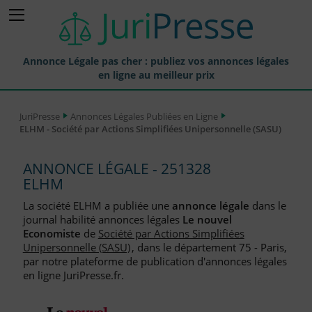
Annonce Légale pas cher : publiez vos annonces légales
en ligne au meilleur prix
Publier une Annonce légale
JuriPresse
Annonces Légales Publiées en Ligne
ELHM - Société par Actions Simplifiées Unipersonnelle (SASU)
Annonces Légales Publiées
Tarif et Prix d'une Annonce Légale
ANNONCE LÉGALE - 251328
ELHM
Journaux Habilités (JAL) Annonces Légales
La société ELHM a publiée une
annonce légale
dans le
Départements pour la Publication d'Annonces Légales
journal habilité annonces légales
Le nouvel
Economiste
de
Société par Actions Simplifiées
Liste des Greffes
Unipersonnelle (SASU)
, dans le département 75 - Paris,
par notre plateforme de publication d'annonces légales
Liste des CCI
en ligne JuriPresse.fr.
Le Blog pour les Entreprises