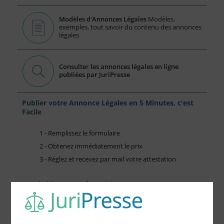
Modèles d'Annonces Légales
Modèles,
exemples, tout savoir du contenu des annonces
légales
Consulter les annonces légales en ligne
publiées par JuriPresse
Publier votre Annonce Légales en 5 Minutes, c'est
Facile
1 - Remplissez le formulaire
2 - Obtenez immédiatement le prix
3 - Réglez et recevez par mail votre attestation
Choisissez votre formulaire :
Constitution de société
Modification de société
Fonds de Commerce