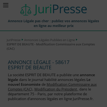
Annonce Légale pas cher : publiez vos annonces légales
en ligne au meilleur prix
Publier une Annonce légale
JuriPresse
Annonces Légales Publiées en Ligne
ESPRIT DE BEAUTE - Modification Commissaire aux Comptes
Annonces Légales Publiées
(CAC)
Tarif et Prix d'une Annonce Légale
ANNONCE LÉGALE - 58617
Journaux Habilités (JAL) Annonces Légales
ESPRIT DE BEAUTE
Départements pour la Publication d'Annonces Légales
La société ESPRIT DE BEAUTE a publiée une
annonce
légale
dans le journal habilité annonces légales
Le
Liste des Greffes
nouvel Economiste
de
Modification Commissaire aux
Comptes (CAC)
,
Modification du Président
, dans le
Liste des CCI
département 75 - Paris, par notre plateforme de
publication d'annonces légales en ligne JuriPresse.fr.
Le Blog pour les Entreprises