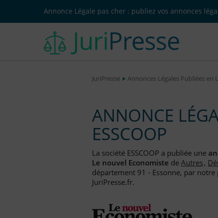
Annonce Légale pas cher : publiez vos annonces légal
JuriPresse
Annonces Légales Publiées en 
ANNONCE LÉGAL
ESSCOOP
La société ESSCOOP a publiée une
an
Le nouvel Economiste
de
Autres
,
Dé
département 91 - Essonne, par notre 
JuriPresse.fr.