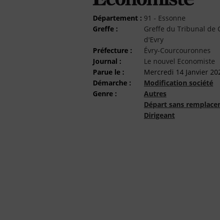
Département :
91 - Essonne
Greffe :
Greffe du Tribunal d
d'Evry
Préfecture :
Évry-Courcouronnes
Journal :
Le nouvel Economiste
Parue le :
Mercredi 14 Janvier 20
Démarche :
Modification société
Genre :
Autres
Départ sans remplace
Dirigeant