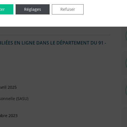
ter
Réglages
Refuser
IÉES EN LIGNE DANS LE DÉPARTEMENT DU 91 -
vril 2025
sonnelle (SASU)
obre 2023