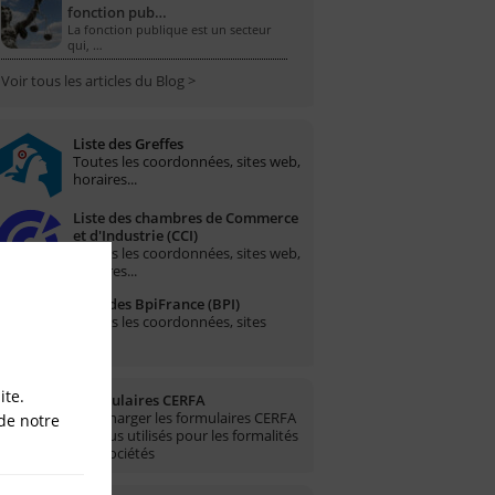
fonction pub…
La fonction publique est un secteur
qui, …
Voir tous les articles du Blog >
Liste des Greffes
Toutes les coordonnées, sites web,
horaires...
Liste des chambres de Commerce
et d'Industrie (CCI)
Toutes les coordonnées, sites web,
horaires...
Liste des BpiFrance (BPI)
Toutes les coordonnées, sites
web...
ite.
Formulaires CERFA
Télécharger les formulaires CERFA
de notre
les plus utilisés pour les formalités
des sociétés