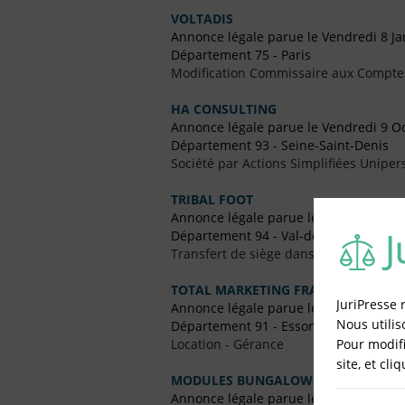
VOLTADIS
Annonce légale parue le Vendredi 8 Ja
Département 75 - Paris
Modification Commissaire aux Compte
HA CONSULTING
Annonce légale parue le Vendredi 9 O
Département 93 - Seine-Saint-Denis
Société par Actions Simplifiées Uniper
TRIBAL FOOT
Annonce légale parue le Vendredi 15 F
Département 94 - Val-de-Marne
Transfert de siège dans un Autre Dépa
TOTAL MARKETING FRANCE / SARL P
JuriPresse 
Annonce légale parue le Vendredi 13 
Nous utilis
Département 91 - Essonne
Pour modifi
Location - Gérance
site, et cli
MODULES BUNGALOW SERVICES
Annonce légale parue le Vendredi 15 