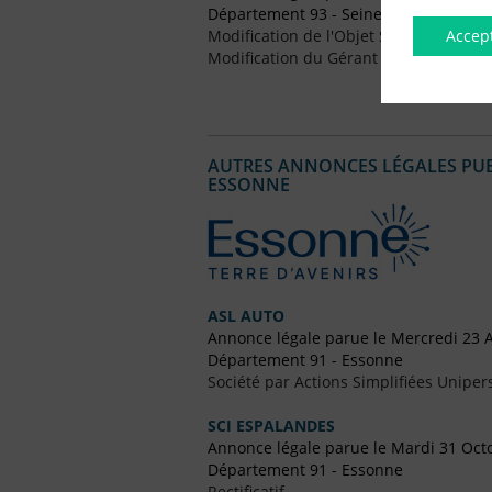
Département 93 - Seine-Saint-Denis
Accep
Modification de l'Objet Social
Modification du Gérant / Co-Gérant
AUTRES ANNONCES LÉGALES PUBL
ESSONNE
ASL AUTO
Annonce légale parue le Mercredi 23 A
Département 91 - Essonne
Société par Actions Simplifiées Uniper
SCI ESPALANDES
Annonce légale parue le Mardi 31 Oct
Département 91 - Essonne
Rectificatif