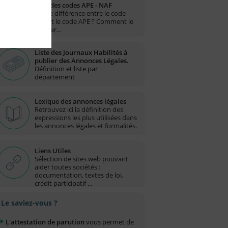
Liste des codes APE - NAF
Quelle différence entre le code
NAF et le code APE ? Comment le
trouver…
Liste des Journaux Habilités à
publier des Annonces Légales.
Définition et liste par
département
Lexique des annonces légales
Retrouvez ici la définition des
expressions les plus utilisées dans
les annonces légales et formalités.
Liens Utiles
Sélection de sites web pouvant
aider toutes sociétés :
documentation, textes de loi,
crédit participatif ...
Le saviez-vous ?
L'attestation de parution
vous permet de