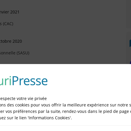
nvier 2021
s (CAC)
ctobre 2020
sonnelle (SASU)
évrier 2019
rtement (Arrivée)
ATICA
respecte votre vie privée
Octobre 2017
ons des cookies pour vous offrir la meilleure expérience sur notre s
er vos préférences par la suite, rendez-vous dans le pied de page 
quez sur le lien 'Informations Cookies'.
Mai 2015