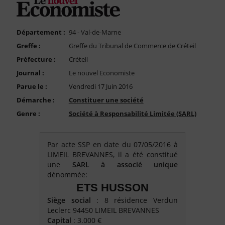
FAQ
Nous Contacter
Département :
94 - Val-de-Marne
Compte PRO
Greffe :
Greffe du Tribunal de Commerce de Créteil
Préfecture :
Créteil
Journal :
Le nouvel Economiste
Parue le :
Vendredi 17 Juin 2016
Démarche :
Constituer une société
Genre :
Société à Responsabilité Limitée (SARL)
Par acte SSP en date du 07/05/2016 à
LIMEIL BREVANNES, il a été constitué
une
SARL à associé unique
dénommée:
ETS HUSSON
Siège social
: 8 résidence Verdun
Leclerc 94450 LIMEIL BREVANNES
Capital
: 3.000 €