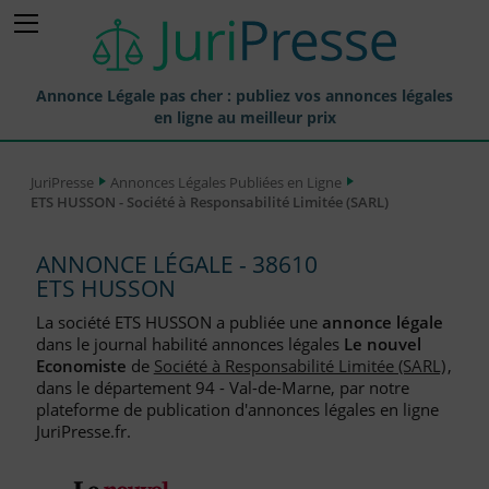
Annonce Légale pas cher : publiez vos annonces légales
en ligne au meilleur prix
Publier une Annonce légale
JuriPresse
Annonces Légales Publiées en Ligne
ETS HUSSON - Société à Responsabilité Limitée (SARL)
Annonces Légales Publiées
Tarif et Prix d'une Annonce Légale
ANNONCE LÉGALE - 38610
ETS HUSSON
Journaux Habilités (JAL) Annonces Légales
La société ETS HUSSON a publiée une
annonce légale
Départements pour la Publication d'Annonces Légales
dans le journal habilité annonces légales
Le nouvel
Economiste
de
Société à Responsabilité Limitée (SARL)
,
Liste des Greffes
dans le département 94 - Val-de-Marne, par notre
plateforme de publication d'annonces légales en ligne
Liste des CCI
JuriPresse.fr.
Le Blog pour les Entreprises