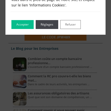
sur le lien 'Informations Cookies'.
Accepter
Réglages
Refuser
Le Blog pour les Entreprises
Combien coûte un compte bancaire
professionne…
L’ouverture d’un compte bancaire professionnel …
Comment la RC pro couvre-t-elle les biens
mat…
Dans le cadre de leurs activités, les entreprises …
Les assurances obligatoires des artisans
Quel que soit son domaine de compétences, un …
Comment savoir si vous pouvez avoir