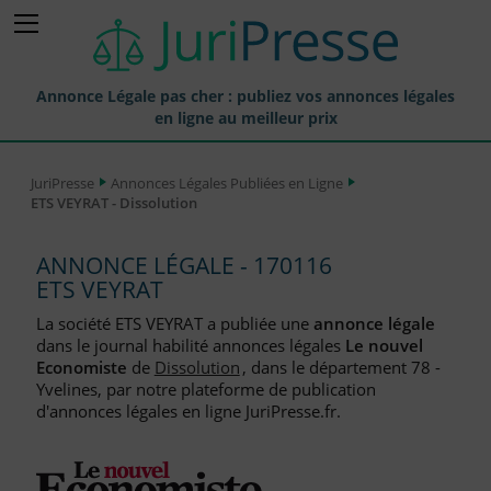
Annonce Légale pas cher : publiez vos annonces légales
en ligne au meilleur prix
Publier une Annonce légale
JuriPresse
Annonces Légales Publiées en Ligne
ETS VEYRAT - Dissolution
Annonces Légales Publiées
Tarif et Prix d'une Annonce Légale
ANNONCE LÉGALE - 170116
ETS VEYRAT
Journaux Habilités (JAL) Annonces Légales
La société ETS VEYRAT a publiée une
annonce légale
Départements pour la Publication d'Annonces Légales
dans le journal habilité annonces légales
Le nouvel
Economiste
de
Dissolution
, dans le département 78 -
Liste des Greffes
Yvelines, par notre plateforme de publication
d'annonces légales en ligne JuriPresse.fr.
Liste des CCI
Le Blog pour les Entreprises