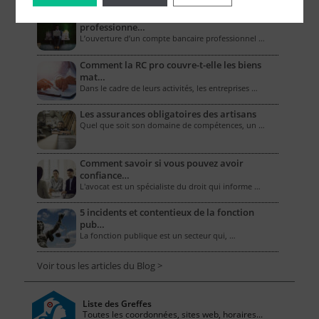
Combien coûte un compte bancaire
professionne…
L’ouverture d’un compte bancaire professionnel …
Comment la RC pro couvre-t-elle les biens
mat…
Dans le cadre de leurs activités, les entreprises …
Les assurances obligatoires des artisans
Quel que soit son domaine de compétences, un …
Comment savoir si vous pouvez avoir
confiance…
L'avocat est un spécialiste du droit qui informe …
5 incidents et contentieux de la fonction
pub…
La fonction publique est un secteur qui, …
Voir tous les articles du Blog >
Liste des Greffes
Toutes les coordonnées, sites web, horaires...