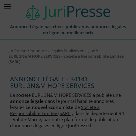
Annonce Légale pas cher : publiez vos annonces légales
en ligne au meilleur prix
Publier une Annonce légale
JuriPresse
Annonces Légales Publiées en Ligne
EURL 3N&M HOPE SERVICES - Société à Responsabilité Limitée
Annonces Légales Publiées
(SARL)
Tarif et Prix d'une Annonce Légale
ANNONCE LÉGALE - 34141
Journaux Habilités (JAL) Annonces Légales
EURL 3N&M HOPE SERVICES
Départements pour la Publication d'Annonces Légales
La société EURL 3N&M HOPE SERVICES a publiée une
annonce légale
dans le journal habilité annonces
Liste des Greffes
légales
Le nouvel Economiste
de
Société à
Responsabilité Limitée (SARL)
, dans le département 94
Liste des CCI
- Val-de-Marne, par notre plateforme de publication
d'annonces légales en ligne JuriPresse.fr.
Le Blog pour les Entreprises