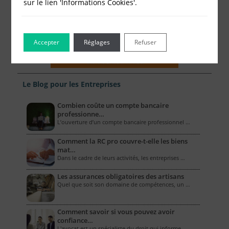
sur le lien 'Informations Cookies'.
Accepter
Réglages
Refuser
Le Blog pour les Entreprises
Combien coûte un compte bancaire
professionne…
L’ouverture d’un compte bancaire professionnel …
Comment la RC pro couvre-t-elle les biens
mat…
Dans le cadre de leurs activités, les entreprises …
Les assurances obligatoires des artisans
Quel que soit son domaine de compétences, un …
Comment savoir si vous pouvez avoir
confiance…
L'avocat est un spécialiste du droit qui informe …