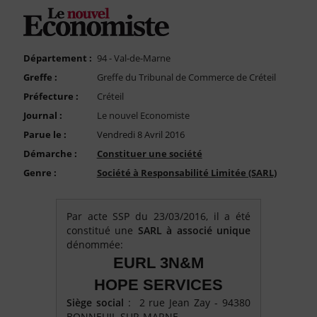
FAQ
Nous Contacter
Compte PRO
Département :
94 - Val-de-Marne
Greffe :
Greffe du Tribunal de Commerce de Créteil
Préfecture :
Créteil
Journal :
Le nouvel Economiste
Parue le :
Vendredi 8 Avril 2016
Démarche :
Constituer une société
Genre :
Société à Responsabilité Limitée (SARL)
Par acte SSP du 23/03/2016, il a été
constitué une
SARL à associé unique
dénommée:
EURL 3N&M
HOPE SERVICES
Siège social
: 2 rue Jean Zay - 94380
BONNEUIL-SUR-MARNE