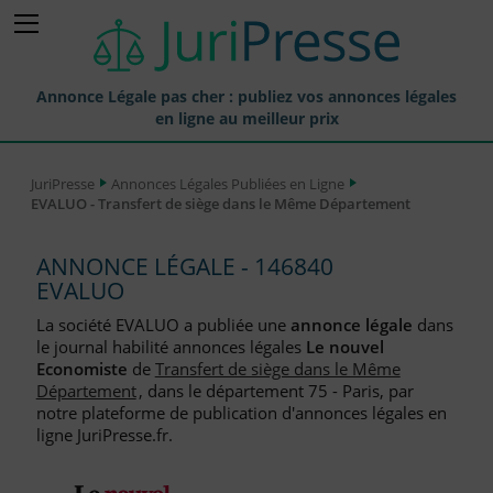
Annonce Légale pas cher : publiez vos annonces légales
en ligne au meilleur prix
Publier une Annonce légale
JuriPresse
Annonces Légales Publiées en Ligne
EVALUO - Transfert de siège dans le Même Département
Annonces Légales Publiées
Tarif et Prix d'une Annonce Légale
ANNONCE LÉGALE - 146840
EVALUO
Journaux Habilités (JAL) Annonces Légales
La société EVALUO a publiée une
annonce légale
dans
Départements pour la Publication d'Annonces Légales
le journal habilité annonces légales
Le nouvel
Economiste
de
Transfert de siège dans le Même
Liste des Greffes
Département
, dans le département 75 - Paris, par
notre plateforme de publication d'annonces légales en
Liste des CCI
ligne JuriPresse.fr.
Le Blog pour les Entreprises