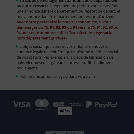
En cas de déménagement dans un autre département
ou autre ressort
(changement de greffe), vous devez faire
une annonce dans le département ou ressort de départ, et
une annonce dans le département ou ressort d’arrivée.
Avec notre partenaire le nouvel Economiste, si vous
déménagez du 75, 91, 92, 93 ou 94 vers le 75, 91, 92, 93 ou
94 une seule annonce suffit : Transfert de siège social
hors département (arrivée)
L’objet social
que vous devez indiquer dans votre
annonce légale ne doit être qu’un résumé de l’objet social
de vos statuts. Par exemple à la place de fabrication de
pain, viennoiseries, gâteaux, tartes, il suffit d’indiquer
boulangerie
Publiez une annonce légale dans votre ville