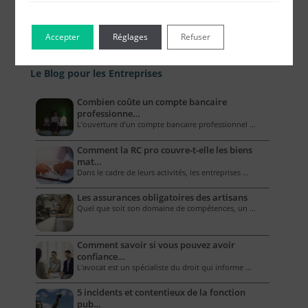
Accepter
Réglages
Refuser
Le Blog pour les Entreprises
Combien coûte un compte bancaire
professionne…
L’ouverture d’un compte bancaire professionnel …
Comment la RC pro couvre-t-elle les biens
mat…
Dans le cadre de leurs activités, les entreprises …
Les assurances obligatoires des artisans
Quel que soit son domaine de compétences, un …
Comment savoir si vous pouvez avoir
confiance…
L'avocat est un spécialiste du droit qui informe …
5 incidents et contentieux de la fonction
pub…