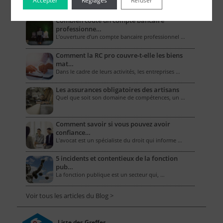
Accepter
Réglages
Refuser
Combien coûte un compte bancaire
professionne…
L’ouverture d’un compte bancaire professionnel …
Comment la RC pro couvre-t-elle les biens
mat…
Dans le cadre de leurs activités, les entreprises …
Les assurances obligatoires des artisans
Quel que soit son domaine de compétences, un …
Comment savoir si vous pouvez avoir
confiance…
L'avocat est un spécialiste du droit qui informe …
5 incidents et contentieux de la fonction
pub…
La fonction publique est un secteur qui, …
Voir tous les articles du Blog >
Liste des Greffes