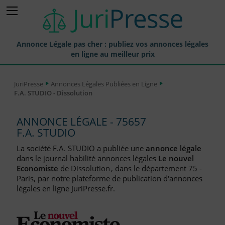
Annonce Légale pas cher : publiez vos annonces légales
en ligne au meilleur prix
Publier une Annonce légale
JuriPresse
Annonces Légales Publiées en Ligne
F.A. STUDIO - Dissolution
Annonces Légales Publiées
Tarif et Prix d'une Annonce Légale
ANNONCE LÉGALE - 75657
F.A. STUDIO
Journaux Habilités (JAL) Annonces Légales
La société F.A. STUDIO a publiée une
annonce légale
Départements pour la Publication d'Annonces Légales
dans le journal habilité annonces légales
Le nouvel
Economiste
de
Dissolution
, dans le département 75 -
Liste des Greffes
Paris, par notre plateforme de publication d'annonces
légales en ligne JuriPresse.fr.
Liste des CCI
Le Blog pour les Entreprises