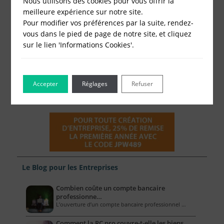
Nous utilisons des cookies pour vous offrir la
meilleure expérience sur notre site.
Pour modifier vos préférences par la suite, rendez-
vous dans le pied de page de notre site, et cliquez
sur le lien 'Informations Cookies'.
Accepter
Réglages
Refuser
Le Blog pour les Entreprises
Combien coûte un compte bancaire
professionne…
L’ouverture d’un compte bancaire professionnel …
Comment la RC pro couvre-t-elle les biens