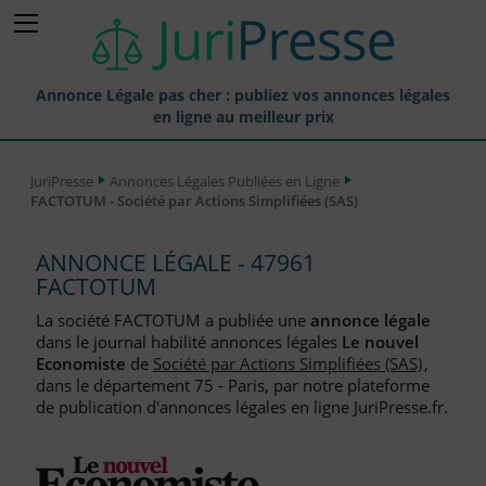
Annonce Légale pas cher : publiez vos annonces légales
en ligne au meilleur prix
Publier une Annonce légale
JuriPresse
Annonces Légales Publiées en Ligne
FACTOTUM - Société par Actions Simplifiées (SAS)
Annonces Légales Publiées
Tarif et Prix d'une Annonce Légale
ANNONCE LÉGALE - 47961
FACTOTUM
Journaux Habilités (JAL) Annonces Légales
La société FACTOTUM a publiée une
annonce légale
Départements pour la Publication d'Annonces Légales
dans le journal habilité annonces légales
Le nouvel
Economiste
de
Société par Actions Simplifiées (SAS)
,
Liste des Greffes
dans le département 75 - Paris, par notre plateforme
de publication d'annonces légales en ligne JuriPresse.fr.
Liste des CCI
Le Blog pour les Entreprises