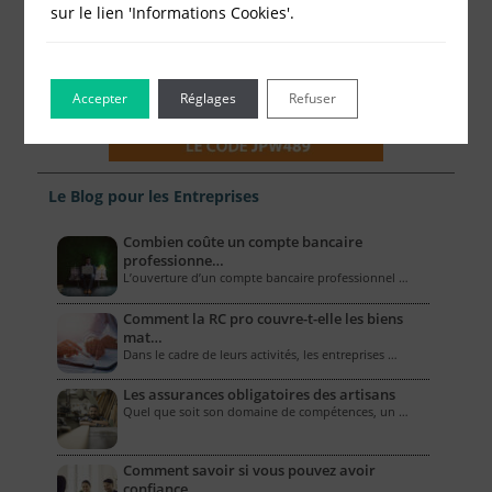
sur le lien 'Informations Cookies'.
Accepter
Réglages
Refuser
Le Blog pour les Entreprises
Combien coûte un compte bancaire
professionne…
L’ouverture d’un compte bancaire professionnel …
Comment la RC pro couvre-t-elle les biens
mat…
Dans le cadre de leurs activités, les entreprises …
Les assurances obligatoires des artisans
Quel que soit son domaine de compétences, un …
Comment savoir si vous pouvez avoir
confiance…