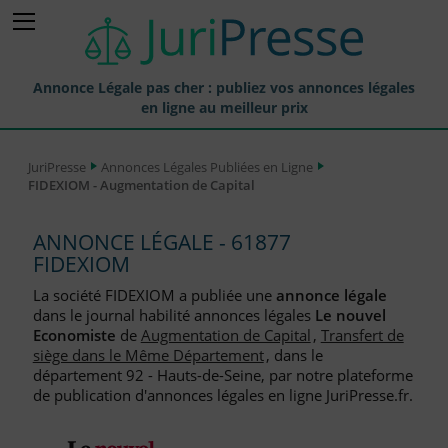
Annonce Légale pas cher : publiez vos annonces légales
en ligne au meilleur prix
Publier une Annonce légale
JuriPresse
Annonces Légales Publiées en Ligne
FIDEXIOM - Augmentation de Capital
Annonces Légales Publiées
Tarif et Prix d'une Annonce Légale
ANNONCE LÉGALE - 61877
FIDEXIOM
Journaux Habilités (JAL) Annonces Légales
La société FIDEXIOM a publiée une
annonce légale
Départements pour la Publication d'Annonces Légales
dans le journal habilité annonces légales
Le nouvel
Economiste
de
Augmentation de Capital
,
Transfert de
Liste des Greffes
siège dans le Même Département
, dans le
département 92 - Hauts-de-Seine, par notre plateforme
Liste des CCI
de publication d'annonces légales en ligne JuriPresse.fr.
Le Blog pour les Entreprises