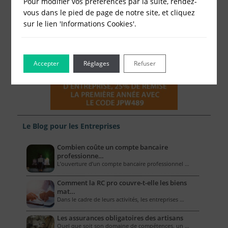
Pour modifier vos préférences par la suite, rendez-
vous dans le pied de page de notre site, et cliquez
sur le lien 'Informations Cookies'.
Accepter
Réglages
Refuser
Le Blog pour les Entreprises
Combien coûte un compte bancaire
professionne…
L’ouverture d’un compte bancaire professionnel …
Comment la RC pro couvre-t-elle les biens
mat…
Dans le cadre de leurs activités, les entreprises …
Les assurances obligatoires des artisans
Quel que soit son domaine de compétences, un …