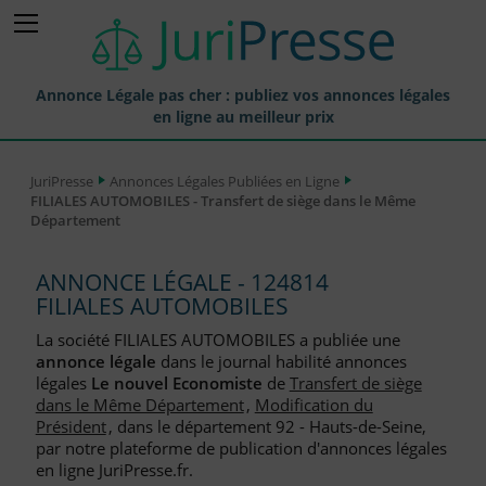
Annonce Légale pas cher : publiez vos annonces légales
en ligne au meilleur prix
Publier une Annonce légale
JuriPresse
Annonces Légales Publiées en Ligne
FILIALES AUTOMOBILES - Transfert de siège dans le Même
Annonces Légales Publiées
Département
Tarif et Prix d'une Annonce Légale
ANNONCE LÉGALE - 124814
Journaux Habilités (JAL) Annonces Légales
FILIALES AUTOMOBILES
Départements pour la Publication d'Annonces Légales
La société FILIALES AUTOMOBILES a publiée une
annonce légale
dans le journal habilité annonces
Liste des Greffes
légales
Le nouvel Economiste
de
Transfert de siège
dans le Même Département
,
Modification du
Liste des CCI
Président
, dans le département 92 - Hauts-de-Seine,
par notre plateforme de publication d'annonces légales
Le Blog pour les Entreprises
en ligne JuriPresse.fr.