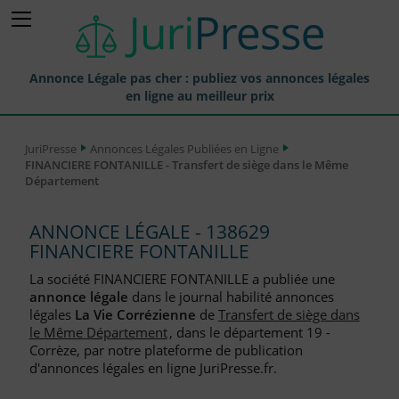
Annonce Légale pas cher : publiez vos annonces légales
en ligne au meilleur prix
Publier une Annonce légale
JuriPresse
Annonces Légales Publiées en Ligne
FINANCIERE FONTANILLE - Transfert de siège dans le Même
Annonces Légales Publiées
Département
Tarif et Prix d'une Annonce Légale
ANNONCE LÉGALE - 138629
Journaux Habilités (JAL) Annonces Légales
FINANCIERE FONTANILLE
Départements pour la Publication d'Annonces Légales
La société FINANCIERE FONTANILLE a publiée une
annonce légale
dans le journal habilité annonces
Liste des Greffes
légales
La Vie Corrézienne
de
Transfert de siège dans
le Même Département
, dans le département 19 -
Liste des CCI
Corrèze, par notre plateforme de publication
d'annonces légales en ligne JuriPresse.fr.
Le Blog pour les Entreprises