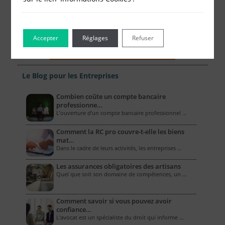
Accepter
Réglages
Refuser
Le Blog pour les Entreprises
Combien coûte un compte bancaire
professionne…
L’ouverture d’un compte bancaire professionnel …
Comment la RC pro couvre-t-elle les biens
mat…
Dans le cadre de leurs activités, les entreprises …
Les assurances obligatoires des artisans
Quel que soit son domaine de compétences, un …
Comment savoir si vous pouvez avoir
confiance…
L'avocat est un spécialiste du droit qui informe …