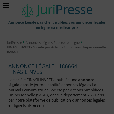
Annonce Légale pas cher : publiez vos annonces légales
en ligne au meilleur prix
Publier une Annonce légale
JuriPresse
Annonces Légales Publiées en Ligne
FINASILINVEST - Société par Actions Simplifiées Unipersonnelle
Annonces Légales Publiées
(SASU)
Tarif et Prix d'une Annonce Légale
ANNONCE LÉGALE - 186664
Journaux Habilités (JAL) Annonces Légales
FINASILINVEST
Départements pour la Publication d'Annonces Légales
La société FINASILINVEST a publiée une
annonce
légale
dans le journal habilité annonces légales
Le
Liste des Greffes
nouvel Economiste
de
Société par Actions Simplifiées
Unipersonnelle (SASU)
, dans le département 75 - Paris,
Liste des CCI
par notre plateforme de publication d'annonces légales
en ligne JuriPresse.fr.
Le Blog pour les Entreprises