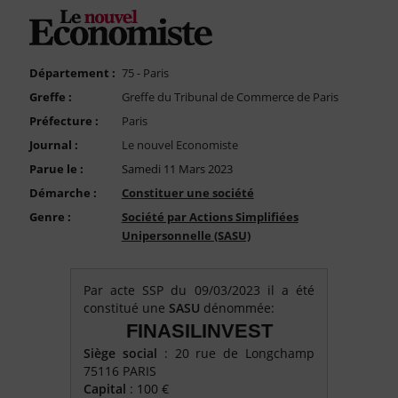
FAQ
Nous Contacter
Compte PRO
Département :
75 - Paris
Greffe :
Greffe du Tribunal de Commerce de Paris
Préfecture :
Paris
Journal :
Le nouvel Economiste
Parue le :
Samedi 11 Mars 2023
Démarche :
Constituer une société
Genre :
Société par Actions Simplifiées
Unipersonnelle (SASU)
Par acte SSP du 09/03/2023 il a été
constitué une
SASU
dénommée:
FINASILINVEST
Siège social
: 20 rue de Longchamp
75116 PARIS
Capital
: 100 €