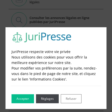
légales
Consulter les annonces légales en ligne
publiées par JuriPresse
Publier votre Annonce Légales en 5 Minutes, c'est
Facile
1 - Remplissez le formulaire
JuriPresse respecte votre vie privée
Nous utilisons des cookies pour vous offrir la
2 - Obtenez immédiatement le prix
meilleure expérience sur notre site.
3 - Réglez et recevez par mail votre attestation
Pour modifier vos préférences par la suite, rendez-
vous dans le pied de page de notre site, et cliquez
Choisissez votre formulaire :
sur le lien 'Informations Cookies'.
Constitution de société
Modification de société
Fonds de Commerce
Accepter
Réglages
Refuser
Cessation d'activité