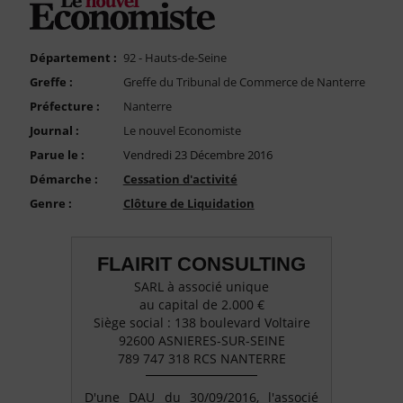
FAQ
Nous Contacter
Département :
92 - Hauts-de-Seine
Compte PRO
Greffe :
Greffe du Tribunal de Commerce de Nanterre
Préfecture :
Nanterre
Journal :
Le nouvel Economiste
Parue le :
Vendredi 23 Décembre 2016
Démarche :
Cessation d'activité
Genre :
Clôture de Liquidation
FLAIRIT CONSULTING
SARL à associé unique
au capital de 2.000 €
Siège social : 138 boulevard Voltaire
92600 ASNIERES-SUR-SEINE
789 747 318 RCS NANTERRE
D'une DAU du 30/09/2016, l'associé