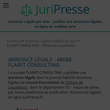
Annonce Légale pas cher : publiez vos annonces légales
en ligne au meilleur prix
Publier une Annonce légale
JuriPresse
Annonces Légales Publiées en Ligne
FLAIRIT CONSULTING - Clôture de Liquidation
Annonces Légales Publiées
Tarif et Prix d'une Annonce Légale
ANNONCE LÉGALE - 48688
FLAIRIT CONSULTING
Journaux Habilités (JAL) Annonces Légales
La société FLAIRIT CONSULTING a publiée une
Départements pour la Publication d'Annonces Légales
annonce légale
dans le journal habilité annonces
légales
Le nouvel Economiste
de
Clôture de
Liste des Greffes
Liquidation
, dans le département 92 - Hauts-de-Seine,
par notre plateforme de publication d'annonces légales
Liste des CCI
en ligne JuriPresse.fr.
Le Blog pour les Entreprises