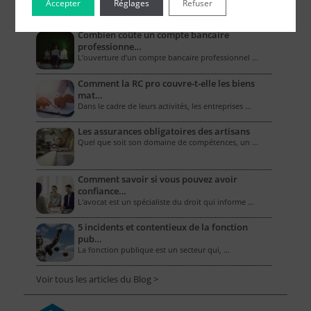
Accepter
Réglages
Refuser
Le Blog pour les Entreprises
Combien coûte un compte bancaire
professionne…
L’ouverture d’un compte bancaire professionnel …
Comment la RC pro couvre-t-elle les biens
mat…
Dans le cadre de leurs activités, les entreprises …
Les assurances obligatoires des artisans
Quel que soit son domaine de compétences, un …
Comment savoir si vous pouvez avoir
confiance…
L'avocat est un spécialiste du droit qui informe …
5 incidents et contentieux de la fonction
pub…
La fonction publique est un secteur qui, …
Voir tous les articles du Blog >