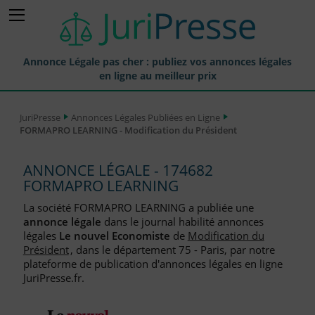
Annonce Légale pas cher : publiez vos annonces légales
en ligne au meilleur prix
Publier une Annonce légale
JuriPresse
Annonces Légales Publiées en Ligne
FORMAPRO LEARNING - Modification du Président
Annonces Légales Publiées
Tarif et Prix d'une Annonce Légale
ANNONCE LÉGALE - 174682
FORMAPRO LEARNING
Journaux Habilités (JAL) Annonces Légales
La société FORMAPRO LEARNING a publiée une
Départements pour la Publication d'Annonces Légales
annonce légale
dans le journal habilité annonces
légales
Le nouvel Economiste
de
Modification du
Liste des Greffes
Président
, dans le département 75 - Paris, par notre
plateforme de publication d'annonces légales en ligne
Liste des CCI
JuriPresse.fr.
Le Blog pour les Entreprises