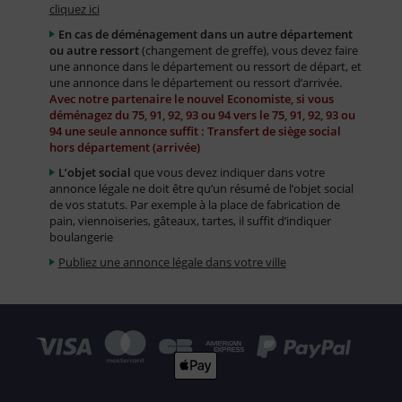
cliquez ici
En cas de déménagement dans un autre département
ou autre ressort
(changement de greffe), vous devez faire
une annonce dans le département ou ressort de départ, et
une annonce dans le département ou ressort d’arrivée.
Avec notre partenaire le nouvel Economiste, si vous
déménagez du 75, 91, 92, 93 ou 94 vers le 75, 91, 92, 93 ou
94 une seule annonce suffit : Transfert de siège social
hors département (arrivée)
L’objet social
que vous devez indiquer dans votre
annonce légale ne doit être qu’un résumé de l’objet social
de vos statuts. Par exemple à la place de fabrication de
pain, viennoiseries, gâteaux, tartes, il suffit d’indiquer
boulangerie
Publiez une annonce légale dans votre ville