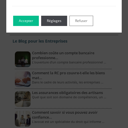
Accepter
Réglages
Refuser
Le Blog pour les Entreprises
Combien coûte un compte bancaire
professionne…
L’ouverture d’un compte bancaire professionnel …
Comment la RC pro couvre-t-elle les biens
mat…
Dans le cadre de leurs activités, les entreprises …
Les assurances obligatoires des artisans
Quel que soit son domaine de compétences, un …
Comment savoir si vous pouvez avoir
confiance…
L'avocat est un spécialiste du droit qui informe …