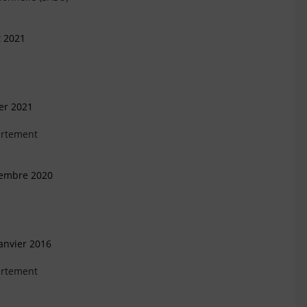
t 2021
ier 2021
artement
cembre 2020
anvier 2016
artement