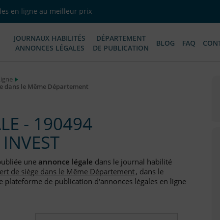
es en ligne au meilleur prix
JOURNAUX HABILITÉS
DÉPARTEMENT
BLOG
FAQ
CON
ANNONCES LÉGALES
DE PUBLICATION
Ligne
ège dans le Même Département
E - 190494
 INVEST
publiée une
annonce légale
dans le journal habilité
fert de siège dans le Même Département
, dans le
e plateforme de publication d'annonces légales en ligne