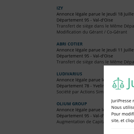
IZY
Annonce légale parue le Jeudi 18 Juill
Département 95 - Val-d'Oise
Transfert de siège dans le Même Dép
Modification du Gérant / Co-Gérant
ABRI COTIER
Annonce légale parue le Jeudi 11 Juill
Département 95 - Val-d'Oise
Transfert de siège dans le Même Dép
LUDIVARIUS
Annonce légale parue le Jeudi 3 Janvie
Département 78 - Yvelines
Société par Actions Simplifiées Uniper
JuriPresse 
OLIUM GROUP
Nous utilis
Annonce légale parue le Mardi 17 Oct
Pour modifi
Département 95 - Val-d'Oise
site, et cli
Augmentation de Capital