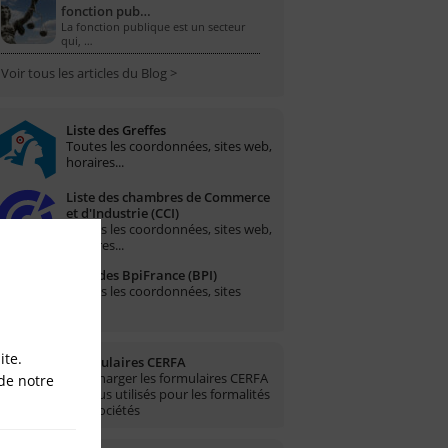
fonction pub…
La fonction publique est un secteur
qui, …
Voir tous les articles du Blog >
Liste des Greffes
Toutes les coordonnées, sites web,
horaires...
Liste des chambres de Commerce
et d'Industrie (CCI)
Toutes les coordonnées, sites web,
horaires...
Liste des BpiFrance (BPI)
Toutes les coordonnées, sites
web...
ite.
Formulaires CERFA
Télécharger les formulaires CERFA
de notre
les plus utilisés pour les formalités
des sociétés