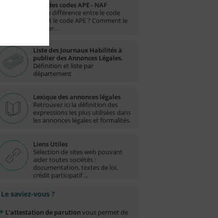
Liste des codes APE - NAF
Quelle différence entre le code
NAF et le code APE ? Comment le
trouver…
Liste des Journaux Habilités à
publier des Annonces Légales.
Définition et liste par
département
Lexique des annonces légales
Retrouvez ici la définition des
expressions les plus utilisées dans
les annonces légales et formalités.
Liens Utiles
Sélection de sites web pouvant
aider toutes sociétés :
documentation, textes de loi,
crédit participatif ...
Le saviez-vous ?
L'attestation de parution
vous permet de