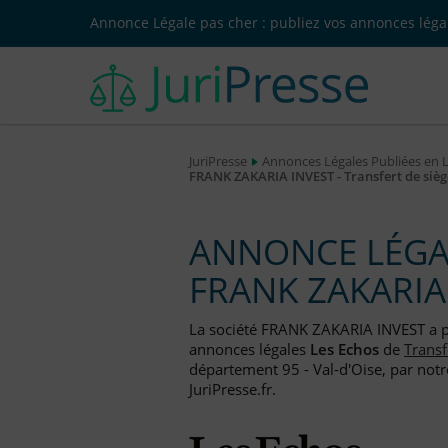
Annonce Légale pas cher : publiez vos annonces légal
JuriPresse
Annonces Légales Publiées en 
FRANK ZAKARIA INVEST - Transfert de si
ANNONCE LÉGAL
FRANK ZAKARIA
La société FRANK ZAKARIA INVEST a 
annonces légales
Les Echos
de
Trans
département 95 - Val-d'Oise, par notr
JuriPresse.fr.