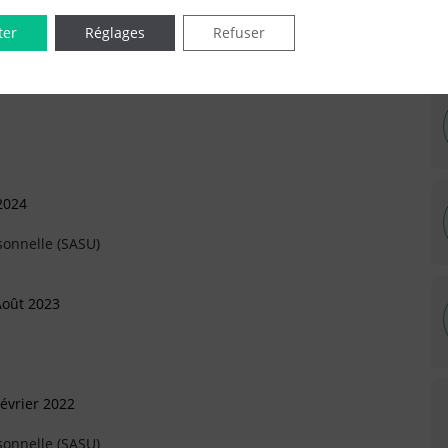
ter
Réglages
Refuser
IÉES EN LIGNE DANS LE DÉPARTEMENT DU 95 -
2024
sonnelle (SASU)
Août 2023
évrier 2022
sonnelle (SASU)