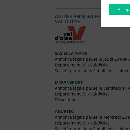
Accep
AUTRES ANNONCES LÉGALES PUBL
VAL-D'OISE
SAS ECLATRANS
Annonce légale parue le Jeudi 23 Mai 
Département 95 - Val-d'Oise
Société par Actions Simplifiées Uniper
MTRANSPORT
Annonce légale parue le Vendredi 11 
Département 95 - Val-d'Oise
Dissolution
AGURTEC
Annonce légale parue le Mercredi 23 F
Département 95 - Val-d'Oise
Société par Actions Simplifiées Uniper