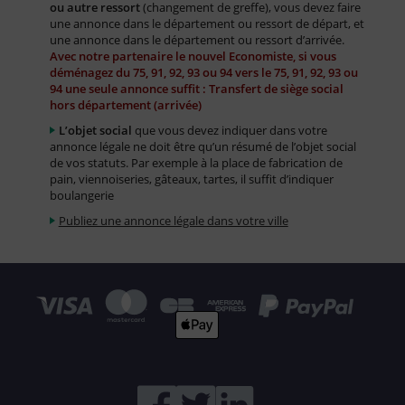
ou autre ressort
(changement de greffe), vous devez faire
une annonce dans le département ou ressort de départ, et
une annonce dans le département ou ressort d’arrivée.
Avec notre partenaire le nouvel Economiste, si vous
déménagez du 75, 91, 92, 93 ou 94 vers le 75, 91, 92, 93 ou
94 une seule annonce suffit : Transfert de siège social
hors département (arrivée)
L’objet social
que vous devez indiquer dans votre
annonce légale ne doit être qu’un résumé de l’objet social
de vos statuts. Par exemple à la place de fabrication de
pain, viennoiseries, gâteaux, tartes, il suffit d’indiquer
boulangerie
Publiez une annonce légale dans votre ville