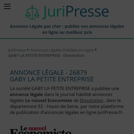
Annonce Légale pas cher : publiez vos annonces légales
en ligne au meilleur prix
Publier une Annonce légale
JuriPresse
Annonces Légales Publiées en Ligne
GABY LA PETITE ENTREPRISE - Dissolution
Annonces Légales Publiées
Tarif et Prix d'une Annonce Légale
ANNONCE LÉGALE - 26879
GABY LA PETITE ENTREPRISE
Journaux Habilités (JAL) Annonces Légales
La société GABY LA PETITE ENTREPRISE a publiée une
Départements pour la Publication d'Annonces Légales
annonce légale
dans le journal habilité annonces
légales
Le nouvel Economiste
de
Dissolution
, dans le
Liste des Greffes
département 92 - Hauts-de-Seine, par notre plateforme
de publication d'annonces légales en ligne JuriPresse.fr.
Liste des CCI
Le Blog pour les Entreprises