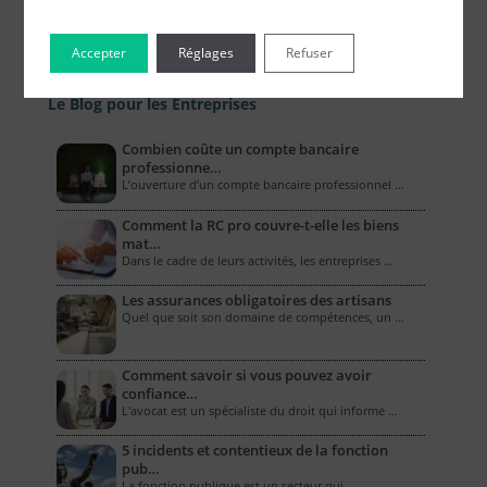
Accepter
Réglages
Refuser
Le Blog pour les Entreprises
Combien coûte un compte bancaire
professionne…
L’ouverture d’un compte bancaire professionnel …
Comment la RC pro couvre-t-elle les biens
mat…
Dans le cadre de leurs activités, les entreprises …
Les assurances obligatoires des artisans
Quel que soit son domaine de compétences, un …
Comment savoir si vous pouvez avoir
confiance…
L'avocat est un spécialiste du droit qui informe …
5 incidents et contentieux de la fonction
pub…
La fonction publique est un secteur qui, …