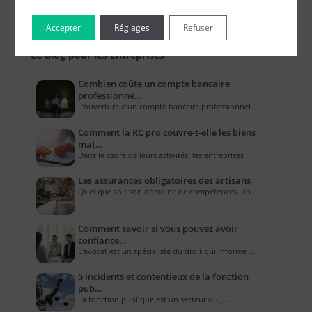
Accepter
Réglages
Refuser
Le Blog pour les Entreprises
Combien coûte un compte bancaire
professionne…
L’ouverture d’un compte bancaire professionnel …
Comment la RC pro couvre-t-elle les biens
mat…
Dans le cadre de leurs activités, les entreprises …
Les assurances obligatoires des artisans
Quel que soit son domaine de compétences, un …
Comment savoir si vous pouvez avoir
confiance…
L'avocat est un spécialiste du droit qui informe …
5 incidents et contentieux de la fonction
pub…
La fonction publique est un secteur qui, …