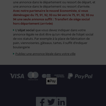
une annonce dans le département ou ressort de départ, et
une annonce dans le département ou ressort d’arrivée.
Avec notre partenaire le nouvel Economiste, si vous
déménagez du 75, 91, 92, 93 ou 94 vers le 75, 91, 92, 93 ou
94 une seule annonce suffit : Transfert de siège social
hors département (arrivée)
L’objet social
que vous devez indiquer dans votre
annonce légale ne doit être qu’un résumé de l’objet social
de vos statuts. Par exemple à la place de fabrication de
pain, viennoiseries, gâteaux, tartes, il suffit d’indiquer
boulangerie
Publiez une annonce légale dans votre ville