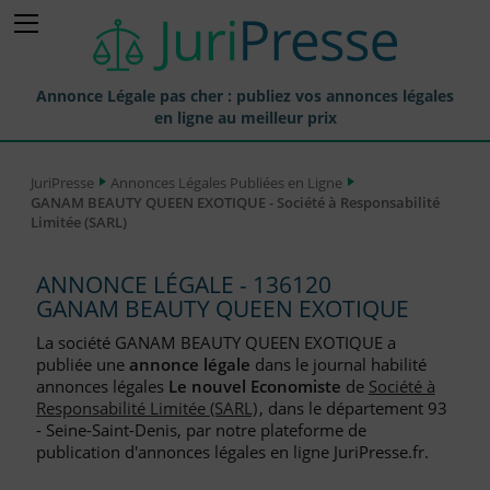
Annonce Légale pas cher : publiez vos annonces légales
en ligne au meilleur prix
Publier une Annonce légale
JuriPresse
Annonces Légales Publiées en Ligne
GANAM BEAUTY QUEEN EXOTIQUE - Société à Responsabilité
Annonces Légales Publiées
Limitée (SARL)
Tarif et Prix d'une Annonce Légale
ANNONCE LÉGALE - 136120
Journaux Habilités (JAL) Annonces Légales
GANAM BEAUTY QUEEN EXOTIQUE
Départements pour la Publication d'Annonces Légales
La société GANAM BEAUTY QUEEN EXOTIQUE a
publiée une
annonce légale
dans le journal habilité
Liste des Greffes
annonces légales
Le nouvel Economiste
de
Société à
Responsabilité Limitée (SARL)
, dans le département 93
Liste des CCI
- Seine-Saint-Denis, par notre plateforme de
publication d'annonces légales en ligne JuriPresse.fr.
Le Blog pour les Entreprises