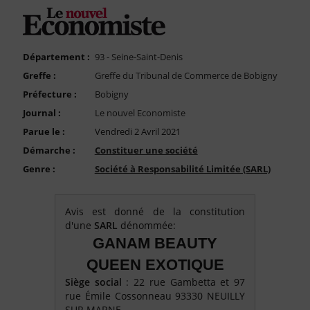
FAQ
Nous Contacter
Compte PRO
Département :
93 - Seine-Saint-Denis
Greffe :
Greffe du Tribunal de Commerce de Bobigny
Préfecture :
Bobigny
Journal :
Le nouvel Economiste
Parue le :
Vendredi 2 Avril 2021
Démarche :
Constituer une société
Genre :
Société à Responsabilité Limitée (SARL)
Avis est donné de la constitution
d'une
SARL
dénommée:
GANAM BEAUTY
QUEEN EXOTIQUE
Siège social
: 22 rue Gambetta et 97
rue Émile Cossonneau 93330 NEUILLY
SUR MARNE