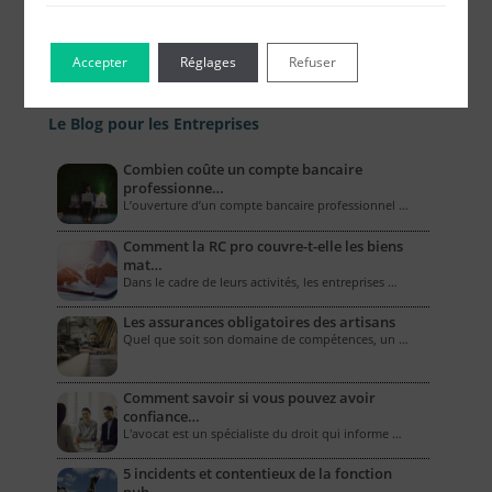
Accepter
Réglages
Refuser
Le Blog pour les Entreprises
Combien coûte un compte bancaire
professionne…
L’ouverture d’un compte bancaire professionnel …
Comment la RC pro couvre-t-elle les biens
mat…
Dans le cadre de leurs activités, les entreprises …
Les assurances obligatoires des artisans
Quel que soit son domaine de compétences, un …
Comment savoir si vous pouvez avoir
confiance…
L'avocat est un spécialiste du droit qui informe …
5 incidents et contentieux de la fonction