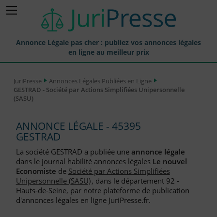
Annonce Légale pas cher : publiez vos annonces légales
en ligne au meilleur prix
Publier une Annonce légale
JuriPresse
Annonces Légales Publiées en Ligne
GESTRAD - Société par Actions Simplifiées Unipersonnelle
Annonces Légales Publiées
(SASU)
Tarif et Prix d'une Annonce Légale
ANNONCE LÉGALE - 45395
Journaux Habilités (JAL) Annonces Légales
GESTRAD
Départements pour la Publication d'Annonces Légales
La société GESTRAD a publiée une
annonce légale
dans le journal habilité annonces légales
Le nouvel
Liste des Greffes
Economiste
de
Société par Actions Simplifiées
Unipersonnelle (SASU)
, dans le département 92 -
Liste des CCI
Hauts-de-Seine, par notre plateforme de publication
d'annonces légales en ligne JuriPresse.fr.
Le Blog pour les Entreprises