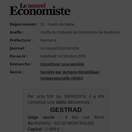
FAQ
Nous Contacter
Compte PRO
Département :
92 - Hauts-de-Seine
Greffe :
Greffe du Tribunal de Commerce de Nanterre
Préfecture :
Nanterre
Journal :
Le nouvel Economiste
Parue le :
Vendredi 14 Octobre 2016
Démarche :
Constituer une société
Genre :
Société par Actions Simplifiées
Unipersonnelle (SASU)
Par acte SSP du 30/09/2016, il a été
constitué une
SASU
dénommée :
GESTRAD
Siège social
: 4 bis rue René
Barthélémy - 92120 MONTROUGE
Capital
: 2.000 €