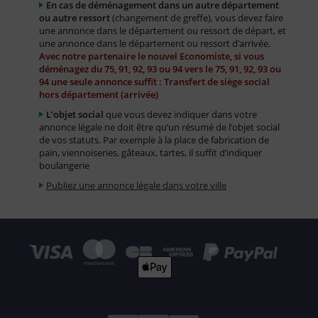
En cas de déménagement dans un autre département
ou autre ressort
(changement de greffe), vous devez faire
une annonce dans le département ou ressort de départ, et
une annonce dans le département ou ressort d’arrivée.
Avec notre partenaire le nouvel Economiste, si vous
déménagez du 75, 91, 92, 93 ou 94 vers le 75, 91, 92, 93 ou
94 une seule annonce suffit : Transfert de siège social
hors département (arrivée)
L’objet social
que vous devez indiquer dans votre
annonce légale ne doit être qu’un résumé de l’objet social
de vos statuts. Par exemple à la place de fabrication de
pain, viennoiseries, gâteaux, tartes, il suffit d’indiquer
boulangerie
Publiez une annonce légale dans votre ville