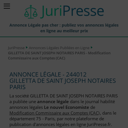
Annonce Légale pas cher : publiez vos annonces légales
en ligne au meilleur prix
Publier une Annonce légale
JuriPresse
Annonces Légales Publiées en Ligne
GILLETTA DE SAINT JOSEPH NOTAIRES PARIS - Modification
Annonces Légales Publiées
Commissaire aux Comptes (CAC)
Tarif et Prix d'une Annonce Légale
ANNONCE LÉGALE - 244012
Journaux Habilités (JAL) Annonces Légales
GILLETTA DE SAINT JOSEPH NOTAIRES
PARIS
Départements pour la Publication d'Annonces Légales
La société GILLETTA DE SAINT JOSEPH NOTAIRES PARIS
Liste des Greffes
a publiée une
annonce légale
dans le journal habilité
annonces légales
Le nouvel Economiste
de
Liste des CCI
Modification Commissaire aux Comptes (CAC)
, dans le
département 75 - Paris, par notre plateforme de
Le Blog pour les Entreprises
publication d'annonces légales en ligne JuriPresse.fr.