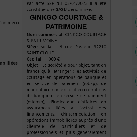
Par acte SSP du 05/01/2023 il a été
constitué une
SASU
dénommée:
GINKGO COURTAGE &
e Commerce
PATRIMOINE
Nom commercial
: GINKGO COURTAGE
& PATRIMOINE
Siège social
: 9 rue Pasteur 92210
3
SAINT CLOUD
é
Capital
: 1.000 €
mplifiées
Objet
: La société a pour objet, tant en
)
france qu'à l'étranger : les activités de
courtage en opérations de banque et
en service de paiement (iobsp); de
mandataire non exclusif en opérations
de banque et en service de paiement
(miobsp); d'indicateur d'affaires en
assurances liées à l'octroi des
financements; d'intermédiation en
opérations immobilières auprès d'une
clientèle de particuliers et de
professionnels et plus généralement