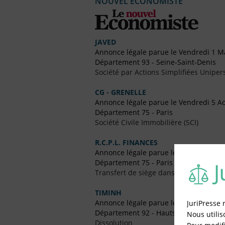
NOUVEL ECONOMISTE
JAVED
Annonce légale parue le Vendredi 1 M
Département 93 - Seine-Saint-Denis
Société par Actions Simplifiées Uniper
CG - GRENELLE
Annonce légale parue le Vendredi 5 A
Département 75 - Paris
Société Civile Immobilière (SCI)
R.C.P.L. FINANCES
Annonce légale parue le Vendredi 16 Ju
Département 75 - Paris
Transfert de siège dans un Autre Dépa
TIMINH
Annonce légale parue le Vendredi 14 
JuriPresse 
Département 92 - Hauts-de-Seine
Nous utilis
Dissolution