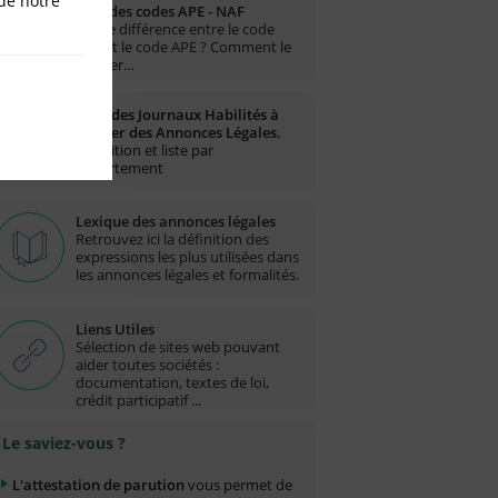
de notre
Liste des codes APE - NAF
Quelle différence entre le code
NAF et le code APE ? Comment le
trouver…
Liste des Journaux Habilités à
publier des Annonces Légales.
Définition et liste par
département
Lexique des annonces légales
Retrouvez ici la définition des
expressions les plus utilisées dans
les annonces légales et formalités.
Liens Utiles
Sélection de sites web pouvant
aider toutes sociétés :
documentation, textes de loi,
crédit participatif ...
Le saviez-vous ?
L'attestation de parution
vous permet de