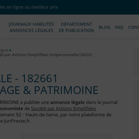
es en ligne au meilleur prix
JOURNAUX HABILITÉS
DÉPARTEMENT
BLOG
FAQ
CON
ANNONCES LÉGALES
DE PUBLICATION
Ligne
par Actions Simplifiées Unipersonnelle (SASU)
E - 182661
AGE & PATRIMOINE
RIMOINE a publiée une
annonce légale
dans le journal
Economiste
de
Société par Actions Simplifiées
rtement 92 - Hauts-de-Seine, par notre plateforme de
e JuriPresse.fr.