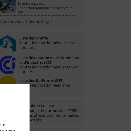
fonction pub…
La fonction publique est un secteur
qui, …
Voir tous les articles du Blog >
Liste des Greffes
Toutes les coordonnées, sites web,
horaires...
Liste des chambres de Commerce
et d'Industrie (CCI)
Toutes les coordonnées, sites web,
horaires...
Liste des BpiFrance (BPI)
Toutes les coordonnées, sites
web...
Formulaires CERFA
Télécharger les formulaires CERFA
les plus utilisés pour les formalités
des sociétés
ite.