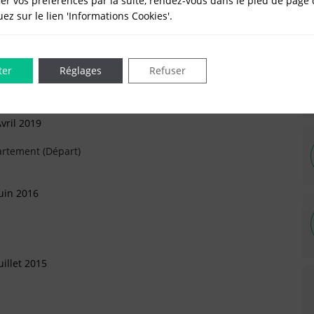
er vos préférences par la suite, rendez-vous dans le pied de page 
quez sur le lien 'Informations Cookies'.
évrier 2020
ter
Réglages
Refuser
rtement (Arrivée)
vril 2019
artement (Départ)
uin 2016
illet 2015