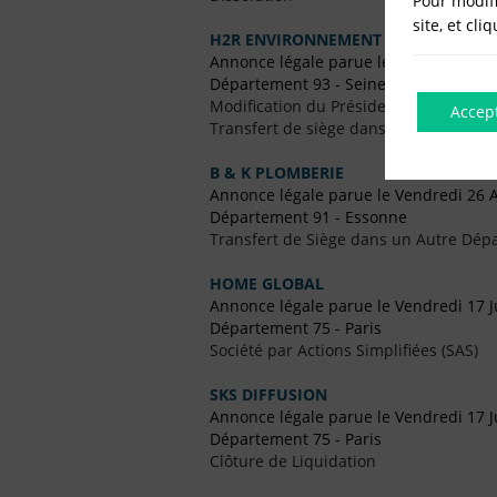
Pour modifi
site, et cli
H2R ENVIRONNEMENT
Annonce légale parue le Vendredi 28 F
Département 93 - Seine-Saint-Denis
Modification du Président
Accep
Transfert de siège dans un Autre Dépa
B & K PLOMBERIE
Annonce légale parue le Vendredi 26 A
Département 91 - Essonne
Transfert de Siège dans un Autre Dép
HOME GLOBAL
Annonce légale parue le Vendredi 17 J
Département 75 - Paris
Société par Actions Simplifiées (SAS)
SKS DIFFUSION
Annonce légale parue le Vendredi 17 Ju
Département 75 - Paris
Clôture de Liquidation