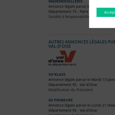
MADEMOISELLEDIS
Annonce légale parue le Vendredi 29 A
Département 75 - Paris
Accep
Société à Responsabilité Limitée (SARL
AUTRES ANNONCES LÉGALES PUBL
VAL-D'OISE
SO'KLASS
Annonce légale parue le Mardi 13 Janv
Département 95 - Val-d'Oise
Modification du Président
GS PRIMEURS
Annonce légale parue le Lundi 21 No
Département 95 - Val-d'Oise