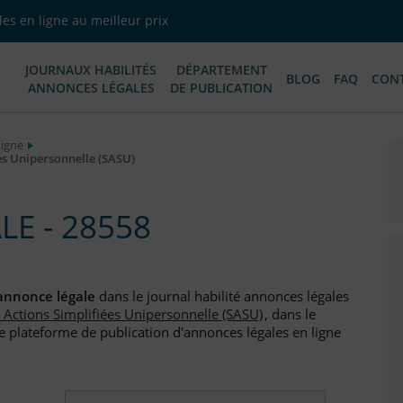
es en ligne au meilleur prix
JOURNAUX HABILITÉS
DÉPARTEMENT
BLOG
FAQ
CON
ANNONCES LÉGALES
DE PUBLICATION
Ligne
es Unipersonnelle (SASU)
E - 28558
annonce légale
dans le journal habilité annonces légales
r Actions Simplifiées Unipersonnelle (SASU)
, dans le
e plateforme de publication d'annonces légales en ligne