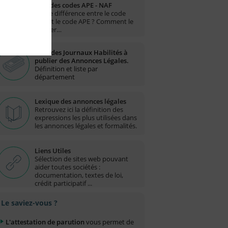
Liste des codes APE - NAF
Quelle différence entre le code
NAF et le code APE ? Comment le
trouver…
Liste des Journaux Habilités à
publier des Annonces Légales.
Définition et liste par
département
Lexique des annonces légales
Retrouvez ici la définition des
expressions les plus utilisées dans
les annonces légales et formalités.
Liens Utiles
Sélection de sites web pouvant
aider toutes sociétés :
documentation, textes de loi,
crédit participatif ...
Le saviez-vous ?
L'attestation de parution
vous permet de