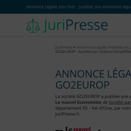
Annonce Légale pas cher : publiez vos annonces légal
JuriPresse
Annonces Légales Publiées en 
GO2EUROP - Société par Actions Simplifié
ANNONCE LÉGAL
GO2EUROP
La société GO2EUROP a publiée une
Le nouvel Economiste
de
Société pa
département 95 - Val-d'Oise, par notr
JuriPresse.fr.