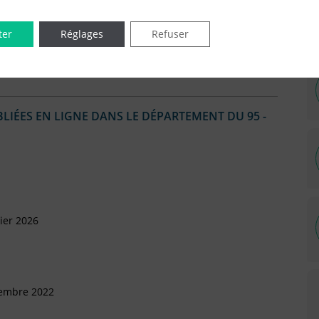
vril 2016
ter
Réglages
Refuser
)
IÉES EN LIGNE DANS LE DÉPARTEMENT DU 95 -
ier 2026
vembre 2022