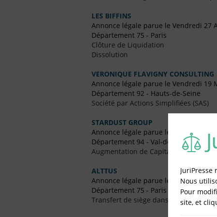
LES BIFFINS
Annonce légale parue le Vendredi 27 
Département 75 - Paris
Clôture de Liquidation
Dissolution
VERONIQUE FLAVIGNY CONSULTING
Annonce légale parue le Vendredi 19 
Département 92 - Hauts-de-Seine
Société par Actions Simplifiées (SAS)
STARDUST GROUP
Annonce légale parue le Vendredi 24
Département 94 - Val-de-Marne
Augmentation de Capital
JuriPresse 
ALTTUS
Annonce légale parue le Vendredi 21 
Nous utilis
Département 75 - Paris
Pour modifi
Transfert de siège dans le Même Dép
site, et cli