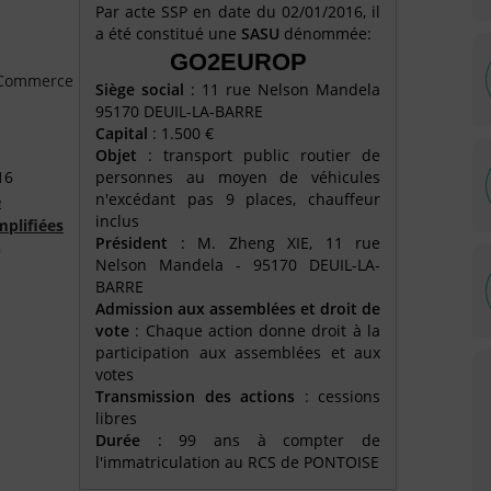
Par acte SSP en date du 02/01/2016, il
a été constitué une
SASU
dénommée:
GO2EUROP
e Commerce
Siège social
: 11 rue Nelson Mandela
95170 DEUIL-LA-BARRE
Capital
: 1.500 €
Objet
: transport public routier de
16
personnes au moyen de véhicules
n'excédant pas 9 places, chauffeur
é
inclus
mplifiées
Président
: M. Zheng XIE, 11 rue
)
Nelson Mandela - 95170 DEUIL-LA-
BARRE
Admission aux assemblées et droit de
vote
: Chaque action donne droit à la
participation aux assemblées et aux
votes
Transmission des actions
: cessions
libres
Durée
: 99 ans à compter de
l'immatriculation au RCS de PONTOISE