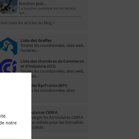
fonction pub…
La fonction publique est un secteur
qui, …
Voir tous les articles du Blog >
Liste des Greffes
Toutes les coordonnées, sites web,
horaires...
Liste des chambres de Commerce
et d'Industrie (CCI)
Toutes les coordonnées, sites web,
horaires...
Liste des BpiFrance (BPI)
Toutes les coordonnées, sites
web...
Formulaires CERFA
ite.
Télécharger les formulaires CERFA
les plus utilisés pour les formalités
de notre
des sociétés