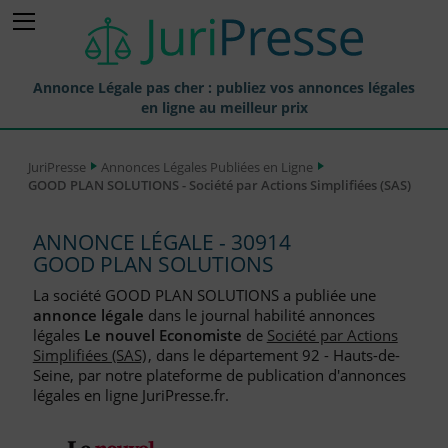
Annonce Légale pas cher : publiez vos annonces légales
en ligne au meilleur prix
Publier une Annonce légale
JuriPresse
Annonces Légales Publiées en Ligne
GOOD PLAN SOLUTIONS - Société par Actions Simplifiées (SAS)
Annonces Légales Publiées
Tarif et Prix d'une Annonce Légale
ANNONCE LÉGALE - 30914
GOOD PLAN SOLUTIONS
Journaux Habilités (JAL) Annonces Légales
La société GOOD PLAN SOLUTIONS a publiée une
Départements pour la Publication d'Annonces Légales
annonce légale
dans le journal habilité annonces
légales
Le nouvel Economiste
de
Société par Actions
Liste des Greffes
Simplifiées (SAS)
, dans le département 92 - Hauts-de-
Seine, par notre plateforme de publication d'annonces
Liste des CCI
légales en ligne JuriPresse.fr.
Le Blog pour les Entreprises