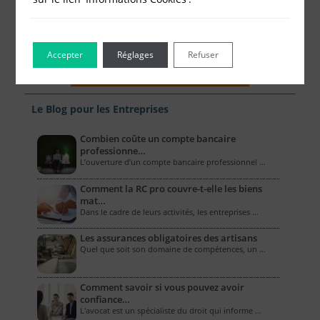
Accepter
Réglages
Refuser
Le Blog pour les Entreprises
Combien coûte un compte bancaire
professionne…
L’ouverture d’un compte bancaire professionnel …
Comment la RC pro couvre-t-elle les biens
mat…
Dans le cadre de leurs activités, les entreprises …
Les assurances obligatoires des artisans
Quel que soit son domaine de compétences, un …
Comment savoir si vous pouvez avoir
confiance…
L'avocat est un spécialiste du droit qui informe …