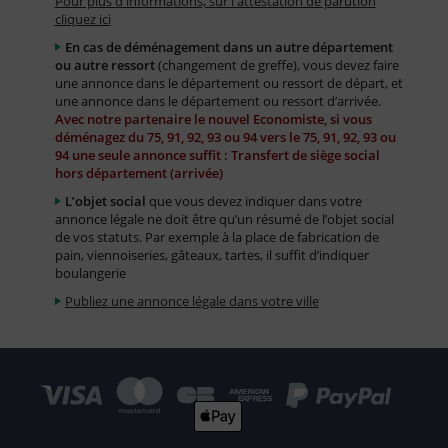
Pour plus d'informations, sur l'attestation de parution
cliquez ici
En cas de déménagement dans un autre département
ou autre ressort
(changement de greffe), vous devez faire
une annonce dans le département ou ressort de départ, et
une annonce dans le département ou ressort d’arrivée.
Avec notre partenaire le nouvel Economiste, si vous
déménagez du 75, 91, 92, 93 ou 94 vers le 75, 91, 92, 93 ou
94 une seule annonce suffit : Transfert de siège social
hors département (arrivée)
L’objet social
que vous devez indiquer dans votre
annonce légale ne doit être qu’un résumé de l’objet social
de vos statuts. Par exemple à la place de fabrication de
pain, viennoiseries, gâteaux, tartes, il suffit d’indiquer
boulangerie
Publiez une annonce légale dans votre ville