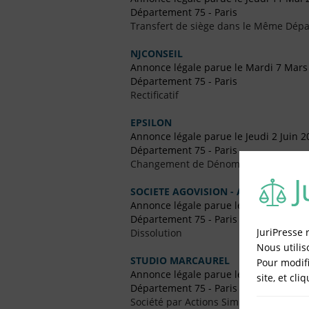
Département 75 - Paris
Transfert de siège dans le Même Dép
NJCONSEIL
Annonce légale parue le Mardi 7 Mars
Département 75 - Paris
Rectificatif
EPSILON
Annonce légale parue le Jeudi 2 Juin 2
Département 75 - Paris
Changement de Dénomination
SOCIETE AGOVISION - AUDIOVISUEL
Annonce légale parue le Jeudi 10 Févr
Département 75 - Paris
JuriPresse 
Dissolution
Nous utilis
STUDIO MARCAUREL
Pour modifi
Annonce légale parue le Vendredi 22
site, et cli
Département 75 - Paris
Société par Actions Simplifiées (SAS)