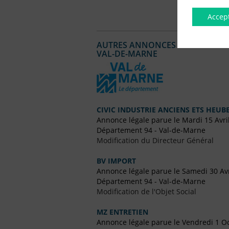
Accep
AUTRES ANNONCES LÉGALES PUBL
VAL-DE-MARNE
CIVIC INDUSTRIE ANCIENS ETS HEUBE
Annonce légale parue le Mardi 15 Avri
Département 94 - Val-de-Marne
Modification du Directeur Général
BV IMPORT
Annonce légale parue le Samedi 30 Avr
Département 94 - Val-de-Marne
Modification de l'Objet Social
MZ ENTRETIEN
Annonce légale parue le Vendredi 1 O