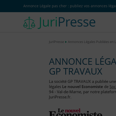
Annonce Légale pas cher : publiez vos annonces légal
JuriPresse
Annonces Légales Publiées en 
ANNONCE LÉGAL
GP TRAVAUX
La société GP TRAVAUX a publiée un
légales
Le nouvel Economiste
de
Soc
94 - Val-de-Marne, par notre platefor
JuriPresse.fr.