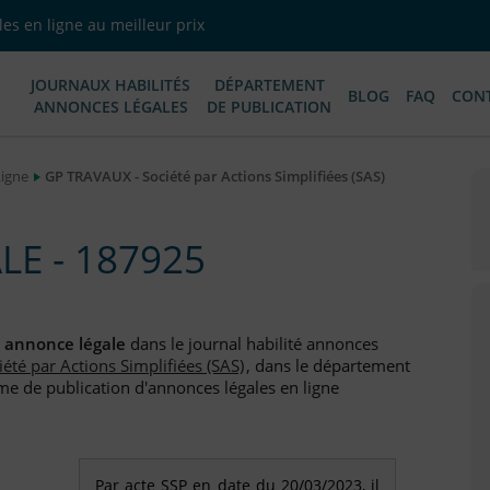
es en ligne au meilleur prix
JOURNAUX HABILITÉS
DÉPARTEMENT
BLOG
FAQ
CON
ANNONCES LÉGALES
DE PUBLICATION
Ligne
GP TRAVAUX - Société par Actions Simplifiées (SAS)
E - 187925
e
annonce légale
dans le journal habilité annonces
iété par Actions Simplifiées (SAS)
, dans le département
me de publication d'annonces légales en ligne
Par acte SSP en date du 20/03/2023, il