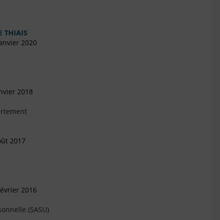
 THIAIS
anvier 2020
nvier 2018
artement
oût 2017
évrier 2016
sonnelle (SASU)