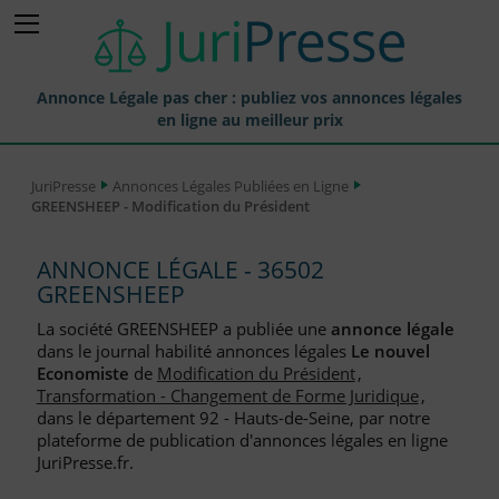
Annonce Légale pas cher : publiez vos annonces légales
en ligne au meilleur prix
Publier une Annonce légale
JuriPresse
Annonces Légales Publiées en Ligne
GREENSHEEP - Modification du Président
Annonces Légales Publiées
Tarif et Prix d'une Annonce Légale
ANNONCE LÉGALE - 36502
GREENSHEEP
Journaux Habilités (JAL) Annonces Légales
La société GREENSHEEP a publiée une
annonce légale
Départements pour la Publication d'Annonces Légales
dans le journal habilité annonces légales
Le nouvel
Economiste
de
Modification du Président
,
Liste des Greffes
Transformation - Changement de Forme Juridique
,
dans le département 92 - Hauts-de-Seine, par notre
Liste des CCI
plateforme de publication d'annonces légales en ligne
JuriPresse.fr.
Le Blog pour les Entreprises