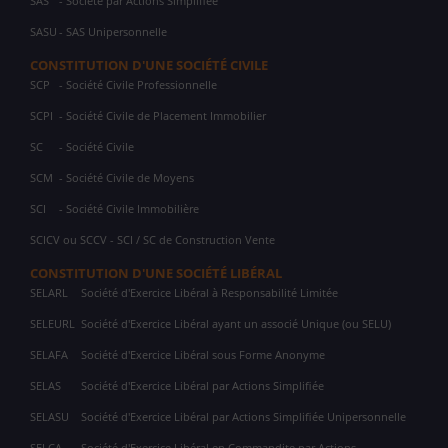
SAS
- Société par Actions Simplifiée
SASU
- SAS Unipersonnelle
CONSTITUTION D'UNE SOCIÉTÉ CIVILE
SCP
- Société Civile Professionnelle
SCPI
- Société Civile de Placement Immobilier
SC
- Société Civile
SCM
- Société Civile de Moyens
SCI
- Société Civile Immobilière
SCICV ou SCCV - SCI / SC de Construction Vente
CONSTITUTION D'UNE SOCIÉTÉ LIBÉRAL
SELARL
Société d'Exercice Libéral à Responsabilité Limitée
SELEURL
Société d'Exercice Libéral ayant un associé Unique (ou SELU)
SELAFA
Société d'Exercice Libéral sous Forme Anonyme
SELAS
Société d'Exercice Libéral par Actions Simplifiée
SELASU
Société d'Exercice Libéral par Actions Simplifiée Unipersonnelle
SELCA
Société d'Exercice Libéral en Commandite par Actions