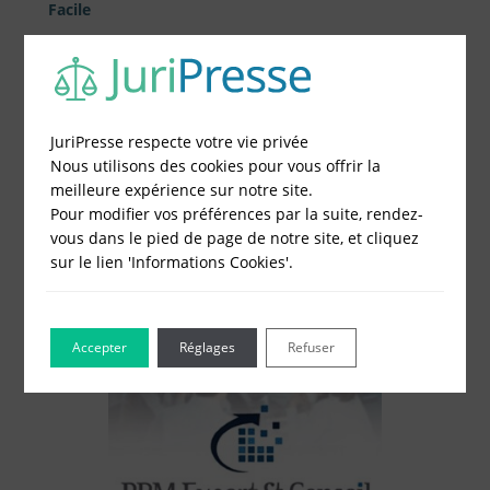
Facile
1 - Remplissez le formulaire
2 - Obtenez immédiatement le prix
3 - Réglez et recevez par mail votre attestation
JuriPresse respecte votre vie privée
Nous utilisons des cookies pour vous offrir la
Choisissez votre formulaire :
meilleure expérience sur notre site.
Constitution de société
Pour modifier vos préférences par la suite, rendez-
Modification de société
vous dans le pied de page de notre site, et cliquez
Fonds de Commerce
sur le lien 'Informations Cookies'.
Cessation d'activité
Accepter
Réglages
Refuser