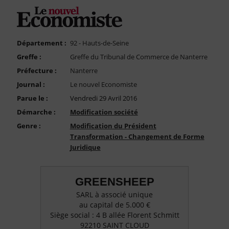
FAQ
Nous Contacter
Compte PRO
Département :
92 - Hauts-de-Seine
Greffe :
Greffe du Tribunal de Commerce de Nanterre
Préfecture :
Nanterre
Journal :
Le nouvel Economiste
Parue le :
Vendredi 29 Avril 2016
Démarche :
Modification société
Genre :
Modification du Président
Transformation - Changement de Forme
Juridique
GREENSHEEP
SARL à associé unique
au capital de 5.000 €
Siège social : 4 B allée Florent Schmitt
92210 SAINT CLOUD