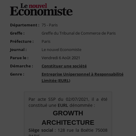
FAQ
Nous Contacter
Compte PRO
Département :
75 - Paris
Greffe :
Greffe du Tribunal de Commerce de Paris
Préfecture :
Paris
Journal :
Le nouvel Economiste
Parue le :
Vendredi 6 Août 2021
Démarche :
Constituer une société
Genre :
Entreprise Unipersonnel à Responsabilité
Limitée (EURL)
Par acte SSP du 02/07/2021, il a été
constitué une
EURL
dénommée :
GROWTH
ARCHITECTURE
Siège social
: 128 rue la Boétie 75008