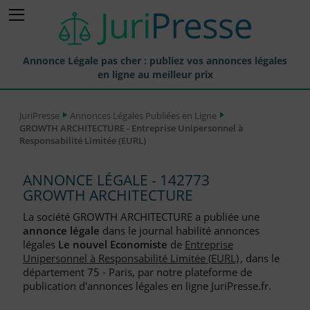
Annonce Légale pas cher : publiez vos annonces légales
en ligne au meilleur prix
Publier une Annonce légale
JuriPresse
Annonces Légales Publiées en Ligne
GROWTH ARCHITECTURE - Entreprise Unipersonnel à
Annonces Légales Publiées
Responsabilité Limitée (EURL)
Tarif et Prix d'une Annonce Légale
ANNONCE LÉGALE - 142773
Journaux Habilités (JAL) Annonces Légales
GROWTH ARCHITECTURE
Départements pour la Publication d'Annonces Légales
La société GROWTH ARCHITECTURE a publiée une
annonce légale
dans le journal habilité annonces
Liste des Greffes
légales
Le nouvel Economiste
de
Entreprise
Unipersonnel à Responsabilité Limitée (EURL)
, dans le
Liste des CCI
département 75 - Paris, par notre plateforme de
publication d'annonces légales en ligne JuriPresse.fr.
Le Blog pour les Entreprises