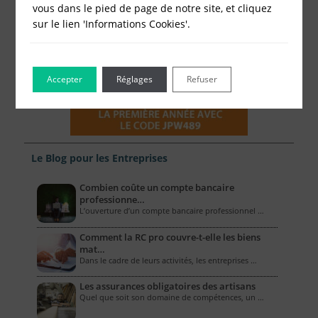
vous dans le pied de page de notre site, et cliquez
sur le lien 'Informations Cookies'.
Accepter
Réglages
Refuser
Le Blog pour les Entreprises
Combien coûte un compte bancaire
professionne…
L’ouverture d’un compte bancaire professionnel …
Comment la RC pro couvre-t-elle les biens
mat…
Dans le cadre de leurs activités, les entreprises …
Les assurances obligatoires des artisans
Quel que soit son domaine de compétences, un …