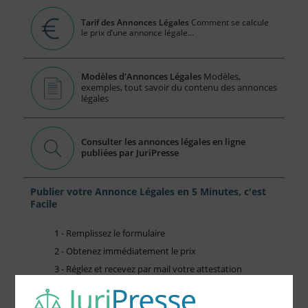
Tarif des Annonces Légales
Comment se calcule
le prix d’une annonce légale...
Modèles d'Annonces Légales
Modèles,
exemples, tout savoir du contenu des annonces
légales
Consulter les annonces légales en ligne
publiées par JuriPresse
Publier votre Annonce Légales en 5 Minutes, c'est
Facile
1 - Remplissez le formulaire
2 - Obtenez immédiatement le prix
3 - Réglez et recevez par mail votre attestation
Choisissez votre formulaire :