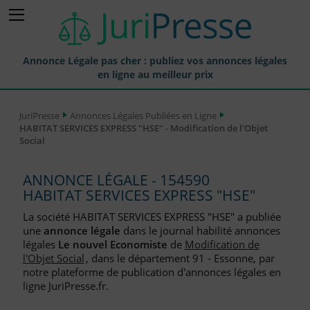
Annonce Légale pas cher : publiez vos annonces légales
en ligne au meilleur prix
Publier une Annonce légale
JuriPresse
Annonces Légales Publiées en Ligne
HABITAT SERVICES EXPRESS "HSE" - Modification de l'Objet
Annonces Légales Publiées
Social
Tarif et Prix d'une Annonce Légale
ANNONCE LÉGALE - 154590
Journaux Habilités (JAL) Annonces Légales
HABITAT SERVICES EXPRESS "HSE"
Départements pour la Publication d'Annonces Légales
La société HABITAT SERVICES EXPRESS "HSE" a publiée
une
annonce légale
dans le journal habilité annonces
Liste des Greffes
légales
Le nouvel Economiste
de
Modification de
l'Objet Social
, dans le département 91 - Essonne, par
Liste des CCI
notre plateforme de publication d'annonces légales en
ligne JuriPresse.fr.
Le Blog pour les Entreprises