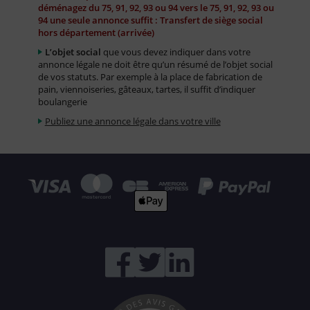
déménagez du 75, 91, 92, 93 ou 94 vers le 75, 91, 92, 93 ou
94 une seule annonce suffit : Transfert de siège social
hors département (arrivée)
L’objet social
que vous devez indiquer dans votre
annonce légale ne doit être qu’un résumé de l’objet social
de vos statuts. Par exemple à la place de fabrication de
pain, viennoiseries, gâteaux, tartes, il suffit d’indiquer
boulangerie
Publiez une annonce légale dans votre ville