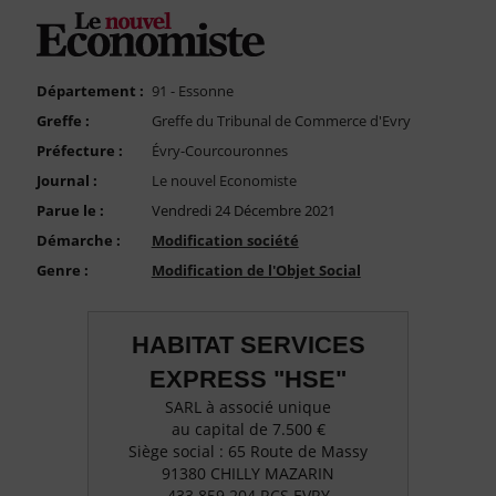
FAQ
Nous Contacter
Compte PRO
Département :
91 - Essonne
Greffe :
Greffe du Tribunal de Commerce d'Evry
Préfecture :
Évry-Courcouronnes
Journal :
Le nouvel Economiste
Parue le :
Vendredi 24 Décembre 2021
Démarche :
Modification société
Genre :
Modification de l'Objet Social
HABITAT SERVICES
EXPRESS "HSE"
SARL à associé unique
au capital de 7.500 €
Siège social : 65 Route de Massy
91380 CHILLY MAZARIN
433 859 204 RCS EVRY