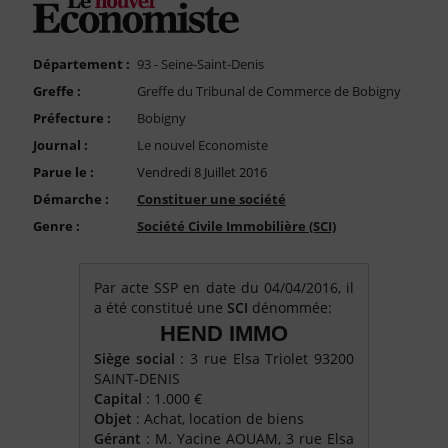
FAQ
Nous Contacter
Département :
93 - Seine-Saint-Denis
Compte PRO
Greffe :
Greffe du Tribunal de Commerce de Bobigny
Préfecture :
Bobigny
Journal :
Le nouvel Economiste
Parue le :
Vendredi 8 Juillet 2016
Démarche :
Constituer une société
Genre :
Société Civile Immobilière (SCI)
Par acte SSP en date du 04/04/2016, il
a été constitué une
SCI
dénommée:
HEND IMMO
Siège social
: 3 rue Elsa Triolet 93200
SAINT-DENIS
Capital
: 1.000 €
Objet
: Achat, location de biens
Gérant
: M. Yacine AOUAM, 3 rue Elsa