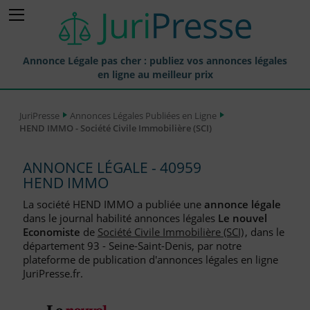
Annonce Légale pas cher : publiez vos annonces légales
en ligne au meilleur prix
Publier une Annonce légale
JuriPresse
Annonces Légales Publiées en Ligne
HEND IMMO - Société Civile Immobilière (SCI)
Annonces Légales Publiées
Tarif et Prix d'une Annonce Légale
ANNONCE LÉGALE - 40959
HEND IMMO
Journaux Habilités (JAL) Annonces Légales
La société HEND IMMO a publiée une
annonce légale
Départements pour la Publication d'Annonces Légales
dans le journal habilité annonces légales
Le nouvel
Economiste
de
Société Civile Immobilière (SCI)
, dans le
Liste des Greffes
département 93 - Seine-Saint-Denis, par notre
plateforme de publication d'annonces légales en ligne
Liste des CCI
JuriPresse.fr.
Le Blog pour les Entreprises