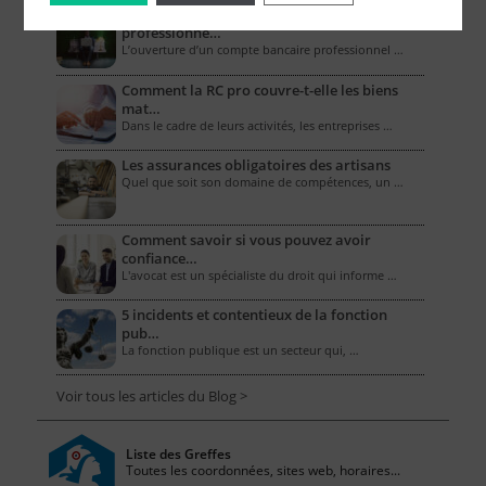
Combien coûte un compte bancaire
professionne…
L’ouverture d’un compte bancaire professionnel …
Comment la RC pro couvre-t-elle les biens
mat…
Dans le cadre de leurs activités, les entreprises …
Les assurances obligatoires des artisans
Quel que soit son domaine de compétences, un …
Comment savoir si vous pouvez avoir
confiance…
L'avocat est un spécialiste du droit qui informe …
5 incidents et contentieux de la fonction
pub…
La fonction publique est un secteur qui, …
Voir tous les articles du Blog >
Liste des Greffes
Toutes les coordonnées, sites web, horaires...