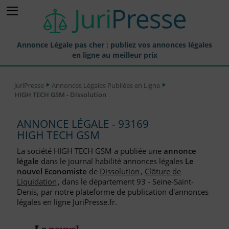
Annonce Légale pas cher : publiez vos annonces légales
en ligne au meilleur prix
Publier une Annonce légale
JuriPresse
Annonces Légales Publiées en Ligne
HIGH TECH GSM - Dissolution
Annonces Légales Publiées
Tarif et Prix d'une Annonce Légale
ANNONCE LÉGALE - 93169
HIGH TECH GSM
Journaux Habilités (JAL) Annonces Légales
La société HIGH TECH GSM a publiée une
annonce
Départements pour la Publication d'Annonces Légales
légale
dans le journal habilité annonces légales
Le
nouvel Economiste
de
Dissolution
,
Clôture de
Liste des Greffes
Liquidation
, dans le département 93 - Seine-Saint-
Denis, par notre plateforme de publication d'annonces
Liste des CCI
légales en ligne JuriPresse.fr.
Le Blog pour les Entreprises