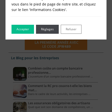
vous dans le pied de page de notre site, et cliquez
sur le lien 'Informations Cookies'.
Accepter
Réglages
Refuser
Le Blog pour les Entreprises
Combien coûte un compte bancaire
professionne…
L’ouverture d’un compte bancaire professionnel …
Comment la RC pro couvre-t-elle les biens
mat…
Dans le cadre de leurs activités, les entreprises …
Les assurances obligatoires des artisans
Quel que soit son domaine de compétences, un …