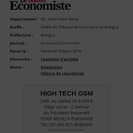
FAQ
Nous Contacter
Département :
93 - Seine-Saint-Denis
Compte PRO
Greffe :
Greffe du Tribunal de Commerce de Bobigny
Préfecture :
Bobigny
Journal :
Le nouvel Economiste
Parue le :
Vendredi 15 Mars 2019
Démarche :
Cessation d'activité
Genre :
Dissolution
Clôture de Liquidation
HIGH TECH GSM
SARL au capital de 8.000 €
Siège social : 2 avenue
du Président Roosevelt
93360 NEUILLY-PLAISANCE
792 297 665 RCS BOBIGNY