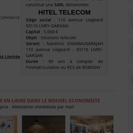
constitué une
SARL
dénommée:
HITEL TELECOM
e Commerce
Siège social
: 110 avenue Liegeard
93110 LIVRY-GARGAN
Capital
: 5.000 €
Objet
: Solutions telecom
Gérant
: Nanthini SHANMUGARAJAH
110 avenue Liegeard - 93110 LIVRY-
é
GARGAN
té Limitée
Durée
: 99 ans à compter de
l'immatriculation au RCS de BOBIGNY
E EN LIGNE DANS LE NOUVEL ECONOMISTE
 prix - Attestation immédiate par mail