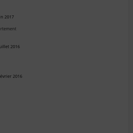
in 2017
artement
illet 2016
évrier 2016