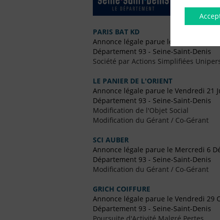
Accep
PARIS BAT KD
Annonce légale parue le Mardi 17 Mar
Département 93 - Seine-Saint-Denis
Société par Actions Simplifiées Uniper
LE PANIER DE L'ORIENT
Annonce légale parue le Vendredi 21 J
Département 93 - Seine-Saint-Denis
Modification de l'Objet Social
Modification du Gérant / Co-Gérant
SCI AUBER
Annonce légale parue le Mercredi 6 
Département 93 - Seine-Saint-Denis
Modification du Gérant / Co-Gérant
GRICH COIFFURE
Annonce légale parue le Vendredi 29 
Département 93 - Seine-Saint-Denis
Poursuite d'Activité Malgré Pertes