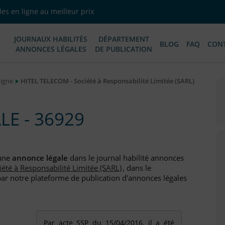
es en ligne au meilleur prix
JOURNAUX HABILITÉS
DÉPARTEMENT
BLOG
FAQ
CON
ANNONCES LÉGALES
DE PUBLICATION
Ligne
HITEL TELECOM - Société à Responsabilité Limitée (SARL)
E - 36929
 une
annonce légale
dans le journal habilité annonces
iété à Responsabilité Limitée (SARL)
, dans le
par notre plateforme de publication d'annonces légales
Par acte SSP du 15/04/2016, il a été