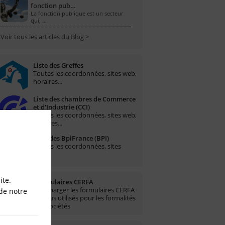
fonction pub…
La fonction publique est un secteur
qui, …
Voir tous les articles du Blog >
Liste des Greffes
Toutes les coordonnées, sites web,
horaires...
Liste des chambres de Commerce
et d'Industrie (CCI)
Toutes les coordonnées, sites web,
horaires...
Liste des BpiFrance (BPI)
Toutes les coordonnées, sites
web...
ite.
Formulaires CERFA
Télécharger les formulaires CERFA
de notre
les plus utilisés pour les formalités
des sociétés