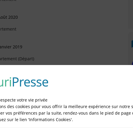
Août 2020
artement
anvier 2019
artement (Départ)
vrier 2017
respecte votre vie privée
ons des cookies pour vous offrir la meilleure expérience sur notre s
er vos préférences par la suite, rendez-vous dans le pied de page 
IÉES EN LIGNE DANS LE DÉPARTEMENT DU 93 -
quez sur le lien 'Informations Cookies'.