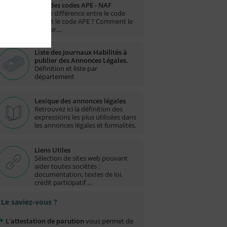
Liste des codes APE - NAF
Quelle différence entre le code
NAF et le code APE ? Comment le
trouver…
Liste des Journaux Habilités à
publier des Annonces Légales.
Définition et liste par
département
Lexique des annonces légales
Retrouvez ici la définition des
expressions les plus utilisées dans
les annonces légales et formalités.
Liens Utiles
Sélection de sites web pouvant
aider toutes sociétés :
documentation, textes de loi,
crédit participatif ...
Le saviez-vous ?
L'attestation de parution
vous permet de