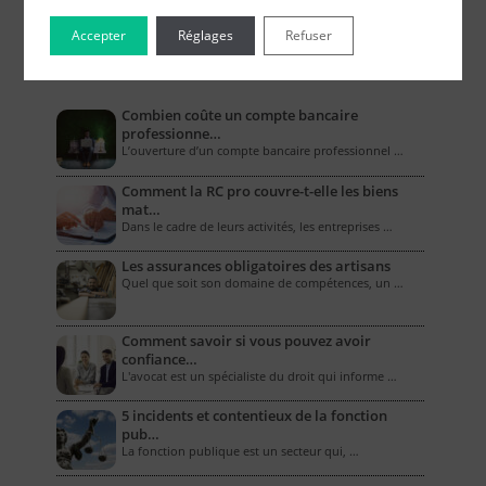
Accepter
Réglages
Refuser
Le Blog pour les Entreprises
Combien coûte un compte bancaire
professionne…
L’ouverture d’un compte bancaire professionnel …
Comment la RC pro couvre-t-elle les biens
mat…
Dans le cadre de leurs activités, les entreprises …
Les assurances obligatoires des artisans
Quel que soit son domaine de compétences, un …
Comment savoir si vous pouvez avoir
confiance…
L'avocat est un spécialiste du droit qui informe …
5 incidents et contentieux de la fonction
pub…
La fonction publique est un secteur qui, …