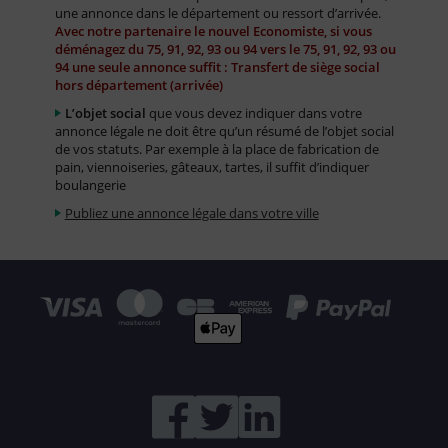
une annonce dans le département ou ressort d’arrivée.
Avec notre partenaire le nouvel Economiste, si vous
déménagez du 75, 91, 92, 93 ou 94 vers le 75, 91, 92, 93 ou
94 une seule annonce suffit : Transfert de siège social
hors département (arrivée)
L’objet social
que vous devez indiquer dans votre
annonce légale ne doit être qu’un résumé de l’objet social
de vos statuts. Par exemple à la place de fabrication de
pain, viennoiseries, gâteaux, tartes, il suffit d’indiquer
boulangerie
Publiez une annonce légale dans votre ville