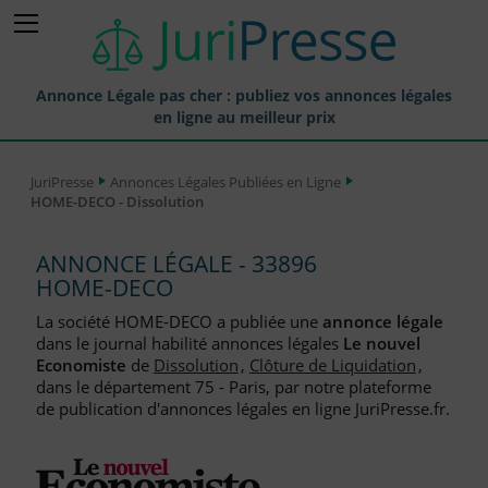
Annonce Légale pas cher : publiez vos annonces légales
en ligne au meilleur prix
Publier une Annonce légale
JuriPresse
Annonces Légales Publiées en Ligne
HOME-DECO - Dissolution
Annonces Légales Publiées
Tarif et Prix d'une Annonce Légale
ANNONCE LÉGALE - 33896
HOME-DECO
Journaux Habilités (JAL) Annonces Légales
La société HOME-DECO a publiée une
annonce légale
Départements pour la Publication d'Annonces Légales
dans le journal habilité annonces légales
Le nouvel
Economiste
de
Dissolution
,
Clôture de Liquidation
,
Liste des Greffes
dans le département 75 - Paris, par notre plateforme
de publication d'annonces légales en ligne JuriPresse.fr.
Liste des CCI
Le Blog pour les Entreprises