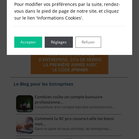
Pour modifier vos préférences par la suite, rendez-
vous dans le pied de page de notre site, et cliquez
sur le lien 'Informations Cookies'.
Accepter
Réglages
Refuser
Le Blog pour les Entreprises
Combien coûte un compte bancaire
professionne…
L’ouverture d’un compte bancaire professionnel …
Comment la RC pro couvre-t-elle les biens
mat…
Dans le cadre de leurs activités, les entreprises …