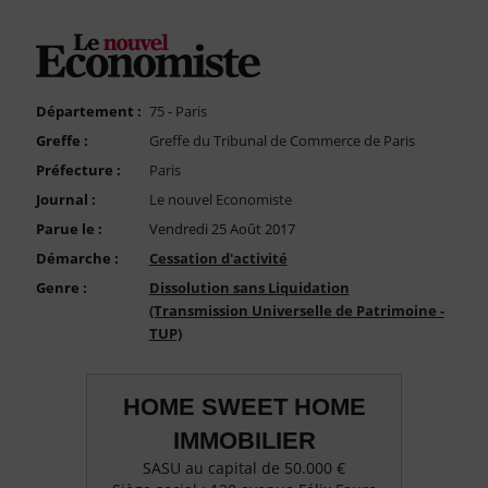
FAQ
Nous Contacter
Compte PRO
Département :
75 - Paris
Greffe :
Greffe du Tribunal de Commerce de Paris
Préfecture :
Paris
Journal :
Le nouvel Economiste
Parue le :
Vendredi 25 Août 2017
Démarche :
Cessation d'activité
Genre :
Dissolution sans Liquidation
(Transmission Universelle de Patrimoine -
TUP)
HOME SWEET HOME
IMMOBILIER
SASU au capital de 50.000 €