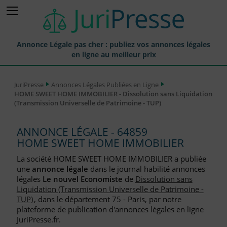
Annonce Légale pas cher : publiez vos annonces légales
en ligne au meilleur prix
Publier une Annonce légale
JuriPresse
Annonces Légales Publiées en Ligne
HOME SWEET HOME IMMOBILIER - Dissolution sans Liquidation
Annonces Légales Publiées
(Transmission Universelle de Patrimoine - TUP)
Tarif et Prix d'une Annonce Légale
ANNONCE LÉGALE - 64859
Journaux Habilités (JAL) Annonces Légales
HOME SWEET HOME IMMOBILIER
Départements pour la Publication d'Annonces Légales
La société HOME SWEET HOME IMMOBILIER a publiée
une
annonce légale
dans le journal habilité annonces
Liste des Greffes
légales
Le nouvel Economiste
de
Dissolution sans
Liquidation (Transmission Universelle de Patrimoine -
Liste des CCI
TUP)
, dans le département 75 - Paris, par notre
plateforme de publication d'annonces légales en ligne
Le Blog pour les Entreprises
JuriPresse.fr.