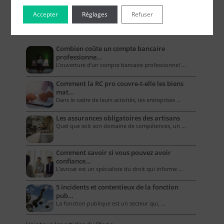
Accepter
Réglages
Refuser
Le Blog pour les Entreprises
Combien coûte un compte bancaire
professionne…
L’ouverture d’un compte bancaire professionnel …
Comment la RC pro couvre-t-elle les biens
mat…
Dans le cadre de leurs activités, les entreprises …
Les assurances obligatoires des artisans
Quel que soit son domaine de compétences, un …
Comment savoir si vous pouvez avoir
confiance…
L'avocat est un spécialiste du droit qui informe …
5 incidents et contentieux de la fonction
pub…
La fonction publique est un secteur qui, …