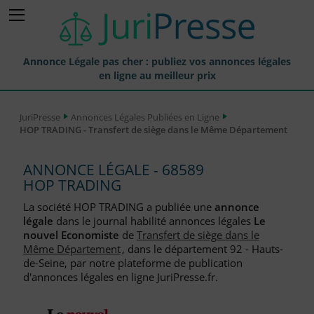
Annonce Légale pas cher : publiez vos annonces légales
en ligne au meilleur prix
Publier une Annonce légale
JuriPresse
Annonces Légales Publiées en Ligne
HOP TRADING - Transfert de siège dans le Même Département
Annonces Légales Publiées
Tarif et Prix d'une Annonce Légale
ANNONCE LÉGALE - 68589
HOP TRADING
Journaux Habilités (JAL) Annonces Légales
La société HOP TRADING a publiée une
annonce
Départements pour la Publication d'Annonces Légales
légale
dans le journal habilité annonces légales
Le
nouvel Economiste
de
Transfert de siège dans le
Liste des Greffes
Même Département
, dans le département 92 - Hauts-
de-Seine, par notre plateforme de publication
Liste des CCI
d'annonces légales en ligne JuriPresse.fr.
Le Blog pour les Entreprises