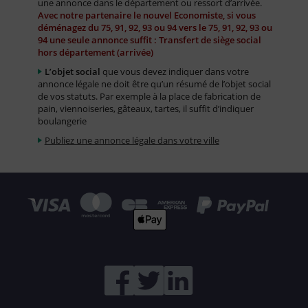
une annonce dans le département ou ressort d’arrivée.
Avec notre partenaire le nouvel Economiste, si vous
déménagez du 75, 91, 92, 93 ou 94 vers le 75, 91, 92, 93 ou
94 une seule annonce suffit : Transfert de siège social
hors département (arrivée)
L’objet social
que vous devez indiquer dans votre
annonce légale ne doit être qu’un résumé de l’objet social
de vos statuts. Par exemple à la place de fabrication de
pain, viennoiseries, gâteaux, tartes, il suffit d’indiquer
boulangerie
Publiez une annonce légale dans votre ville