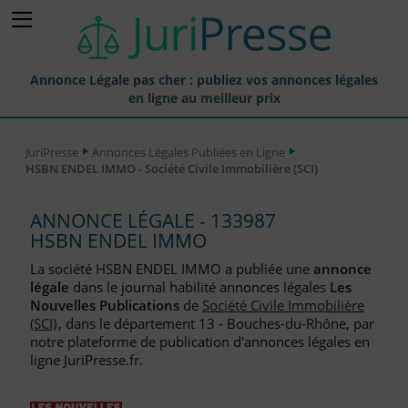
Annonce Légale pas cher : publiez vos annonces légales
en ligne au meilleur prix
Publier une Annonce légale
JuriPresse
Annonces Légales Publiées en Ligne
HSBN ENDEL IMMO - Société Civile Immobilière (SCI)
Annonces Légales Publiées
Tarif et Prix d'une Annonce Légale
ANNONCE LÉGALE - 133987
HSBN ENDEL IMMO
Journaux Habilités (JAL) Annonces Légales
La société HSBN ENDEL IMMO a publiée une
annonce
Départements pour la Publication d'Annonces Légales
légale
dans le journal habilité annonces légales
Les
Nouvelles Publications
de
Société Civile Immobilière
Liste des Greffes
(SCI)
, dans le département 13 - Bouches-du-Rhône, par
notre plateforme de publication d'annonces légales en
Liste des CCI
ligne JuriPresse.fr.
Le Blog pour les Entreprises