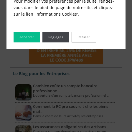
Pour modifier vos préférences par la suite, rendez-
vous dans le pied de page de notre site, et cliquez
sur le lien 'Informations Cookies'.
Accepter
Réglages
Refuser
Le Blog pour les Entreprises
Combien coûte un compte bancaire
professionne…
L’ouverture d’un compte bancaire professionnel …
Comment la RC pro couvre-t-elle les biens
mat…
Dans le cadre de leurs activités, les entreprises …
Les assurances obligatoires des artisans
Quel que soit son domaine de compétences, un …