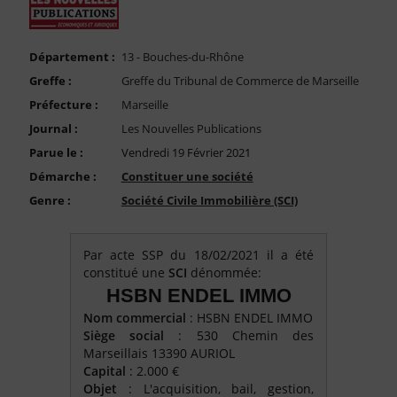
FAQ
Nous Contacter
Département :
13 - Bouches-du-Rhône
Compte PRO
Greffe :
Greffe du Tribunal de Commerce de Marseille
Préfecture :
Marseille
Journal :
Les Nouvelles Publications
Parue le :
Vendredi 19 Février 2021
Démarche :
Constituer une société
Genre :
Société Civile Immobilière (SCI)
Par acte SSP du 18/02/2021 il a été
constitué une
SCI
dénommée:
HSBN ENDEL IMMO
Nom commercial
: HSBN ENDEL IMMO
Siège social
: 530 Chemin des
Marseillais 13390 AURIOL
Capital
: 2.000 €
Objet
: L'acquisition, bail, gestion,