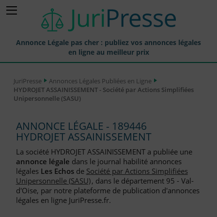
Annonce Légale pas cher : publiez vos annonces légales
en ligne au meilleur prix
Publier une Annonce légale
JuriPresse
Annonces Légales Publiées en Ligne
HYDROJET ASSAINISSEMENT - Société par Actions Simplifiées
Annonces Légales Publiées
Unipersonnelle (SASU)
Tarif et Prix d'une Annonce Légale
ANNONCE LÉGALE - 189446
Journaux Habilités (JAL) Annonces Légales
HYDROJET ASSAINISSEMENT
Départements pour la Publication d'Annonces Légales
La société HYDROJET ASSAINISSEMENT a publiée une
annonce légale
dans le journal habilité annonces
Liste des Greffes
légales
Les Echos
de
Société par Actions Simplifiées
Unipersonnelle (SASU)
, dans le département 95 - Val-
Liste des CCI
d'Oise, par notre plateforme de publication d'annonces
légales en ligne JuriPresse.fr.
Le Blog pour les Entreprises