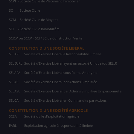
SCPI
- Société Civile de Placement Immobilier
SC
- Société Civile
SCM
- Société Civile de Moyens
SCI
- Société Civile Immobilière
SCICV ou SCCV - SCI / SC de Construction Vente
CONSTITUTION D'UNE SOCIÉTÉ LIBÉRAL
SELARL
Société d'Exercice Libéral à Responsabilité Limitée
SELEURL
Société d'Exercice Libéral ayant un associé Unique (ou SELU)
SELAFA
Société d'Exercice Libéral sous Forme Anonyme
SELAS
Société d'Exercice Libéral par Actions Simplifiée
SELASU
Société d'Exercice Libéral par Actions Simplifiée Unipersonnelle
SELCA
Société d'Exercice Libéral en Commandite par Actions
CONSTITUTION D'UNE SOCIÉTÉ AGRICOLE
SCEA
Société civile d'exploitation agricole
EARL
Exploitation agricole à responsabilité limitée