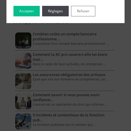
Accepter
Réglages
Refuser
Le Blog pour les Entreprises
Combien coûte un compte bancaire
professionne…
L’ouverture d’un compte bancaire professionnel …
Comment la RC pro couvre-t-elle les biens
mat…
Dans le cadre de leurs activités, les entreprises …
Les assurances obligatoires des artisans
Quel que soit son domaine de compétences, un …
Comment savoir si vous pouvez avoir
confiance…
L'avocat est un spécialiste du droit qui informe …
5 incidents et contentieux de la fonction
pub…
La fonction publique est un secteur qui, …