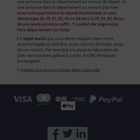
une annonce dans le département ou ressort de départ, et
une annonce dans le département ou ressort d’arrivée.
Avec notre partenaire le nouvel Economiste, si vous
déménagez du 75, 91, 92, 93 ou 94 vers le 75, 91, 92, 93 ou
94 une seule annonce suffit : Transfert de siège social
hors département (arrivée)
L’objet social
que vous devez indiquer dans votre
annonce légale ne doit être qu’un résumé de l’objet social
de vos statuts. Par exemple à la place de fabrication de
pain, viennoiseries, gâteaux, tartes, il suffit d’indiquer
boulangerie
Publiez une annonce légale dans votre ville