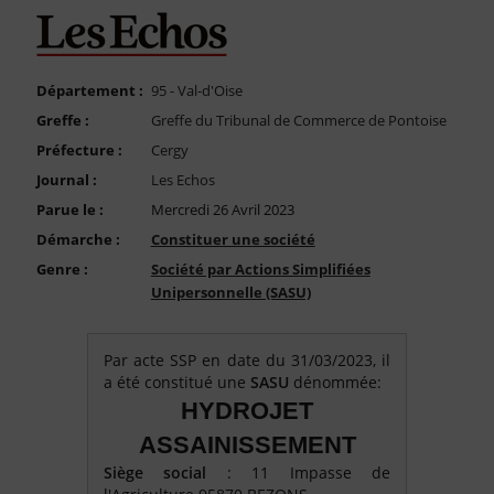
FAQ
Nous Contacter
Compte PRO
Département :
95 - Val-d'Oise
Greffe :
Greffe du Tribunal de Commerce de Pontoise
Préfecture :
Cergy
Journal :
Les Echos
Parue le :
Mercredi 26 Avril 2023
Démarche :
Constituer une société
Genre :
Société par Actions Simplifiées
Unipersonnelle (SASU)
Par acte SSP en date du 31/03/2023, il
a été constitué une
SASU
dénommée:
HYDROJET
ASSAINISSEMENT
Siège social
: 11 Impasse de