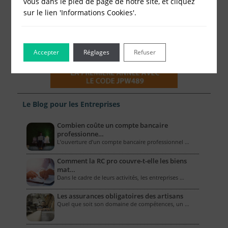
vous dans le pied de page de notre site, et cliquez
sur le lien 'Informations Cookies'.
Accepter
Réglages
Refuser
Le Blog pour les Entreprises
Combien coûte un compte bancaire
professionne…
L’ouverture d’un compte bancaire professionnel …
Comment la RC pro couvre-t-elle les biens
mat…
Dans le cadre de leurs activités, les entreprises …
Les assurances obligatoires des artisans
Quel que soit son domaine de compétences, un …