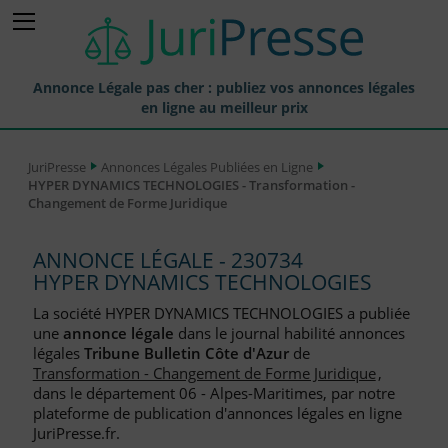
Annonce Légale pas cher : publiez vos annonces légales
en ligne au meilleur prix
Publier une Annonce légale
JuriPresse
Annonces Légales Publiées en Ligne
HYPER DYNAMICS TECHNOLOGIES - Transformation -
Annonces Légales Publiées
Changement de Forme Juridique
Tarif et Prix d'une Annonce Légale
ANNONCE LÉGALE - 230734
Journaux Habilités (JAL) Annonces Légales
HYPER DYNAMICS TECHNOLOGIES
Départements pour la Publication d'Annonces Légales
La société HYPER DYNAMICS TECHNOLOGIES a publiée
une
annonce légale
dans le journal habilité annonces
Liste des Greffes
légales
Tribune Bulletin Côte d'Azur
de
Transformation - Changement de Forme Juridique
,
Liste des CCI
dans le département 06 - Alpes-Maritimes, par notre
plateforme de publication d'annonces légales en ligne
Le Blog pour les Entreprises
JuriPresse.fr.