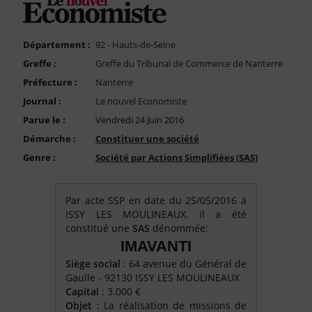
FAQ
Nous Contacter
Département :
92 - Hauts-de-Seine
Compte PRO
Greffe :
Greffe du Tribunal de Commerce de Nanterre
Préfecture :
Nanterre
Journal :
Le nouvel Economiste
Parue le :
Vendredi 24 Juin 2016
Démarche :
Constituer une société
Genre :
Société par Actions Simplifiées (SAS)
Par acte SSP en date du 25/05/2016 à
ISSY LES MOULINEAUX, il a été
constitué une
SAS
dénommée:
IMAVANTI
Siège social
: 64 avenue du Général de
Gaulle - 92130 ISSY LES MOULINEAUX
Capital
: 3.000 €
Objet
: La réalisation de missions de