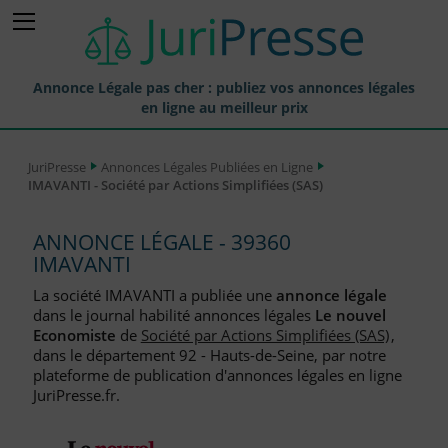
Annonce Légale pas cher : publiez vos annonces légales
en ligne au meilleur prix
Publier une Annonce légale
JuriPresse
Annonces Légales Publiées en Ligne
IMAVANTI - Société par Actions Simplifiées (SAS)
Annonces Légales Publiées
Tarif et Prix d'une Annonce Légale
ANNONCE LÉGALE - 39360
IMAVANTI
Journaux Habilités (JAL) Annonces Légales
La société IMAVANTI a publiée une
annonce légale
Départements pour la Publication d'Annonces Légales
dans le journal habilité annonces légales
Le nouvel
Economiste
de
Société par Actions Simplifiées (SAS)
,
Liste des Greffes
dans le département 92 - Hauts-de-Seine, par notre
plateforme de publication d'annonces légales en ligne
Liste des CCI
JuriPresse.fr.
Le Blog pour les Entreprises