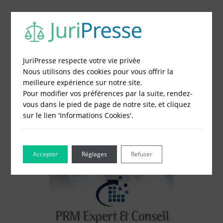
1 - Remplissez le formulaire
2 - Obtenez immédiatement le prix
3 - Réglez et recevez par mail votre attestation
JuriPresse respecte votre vie privée
Choisissez votre formulaire :
Nous utilisons des cookies pour vous offrir la
Constitution de société
meilleure expérience sur notre site.
Modification de société
Pour modifier vos préférences par la suite, rendez-
Fonds de Commerce
vous dans le pied de page de notre site, et cliquez
Cessation d'activité
sur le lien 'Informations Cookies'.
Accepter
Réglages
Refuser