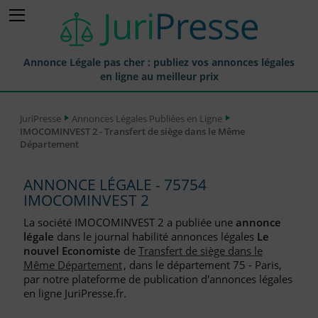
Annonce Légale pas cher : publiez vos annonces légales
en ligne au meilleur prix
Publier une Annonce légale
JuriPresse
Annonces Légales Publiées en Ligne
IMOCOMINVEST 2 - Transfert de siège dans le Même
Annonces Légales Publiées
Département
Tarif et Prix d'une Annonce Légale
ANNONCE LÉGALE - 75754
Journaux Habilités (JAL) Annonces Légales
IMOCOMINVEST 2
Départements pour la Publication d'Annonces Légales
La société IMOCOMINVEST 2 a publiée une
annonce
légale
dans le journal habilité annonces légales
Le
Liste des Greffes
nouvel Economiste
de
Transfert de siège dans le
Même Département
, dans le département 75 - Paris,
Liste des CCI
par notre plateforme de publication d'annonces légales
en ligne JuriPresse.fr.
Le Blog pour les Entreprises