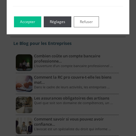
Accepter
Réglages
Refuser
Le Blog pour les Entreprises
Combien coûte un compte bancaire
professionne…
L’ouverture d’un compte bancaire professionnel …
Comment la RC pro couvre-t-elle les biens
mat…
Dans le cadre de leurs activités, les entreprises …
Les assurances obligatoires des artisans
Quel que soit son domaine de compétences, un …
Comment savoir si vous pouvez avoir
confiance…
L'avocat est un spécialiste du droit qui informe …