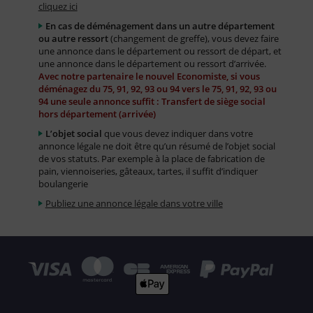
cliquez ici
En cas de déménagement dans un autre département
ou autre ressort
(changement de greffe), vous devez faire
une annonce dans le département ou ressort de départ, et
une annonce dans le département ou ressort d’arrivée.
Avec notre partenaire le nouvel Economiste, si vous
déménagez du 75, 91, 92, 93 ou 94 vers le 75, 91, 92, 93 ou
94 une seule annonce suffit : Transfert de siège social
hors département (arrivée)
L’objet social
que vous devez indiquer dans votre
annonce légale ne doit être qu’un résumé de l’objet social
de vos statuts. Par exemple à la place de fabrication de
pain, viennoiseries, gâteaux, tartes, il suffit d’indiquer
boulangerie
Publiez une annonce légale dans votre ville