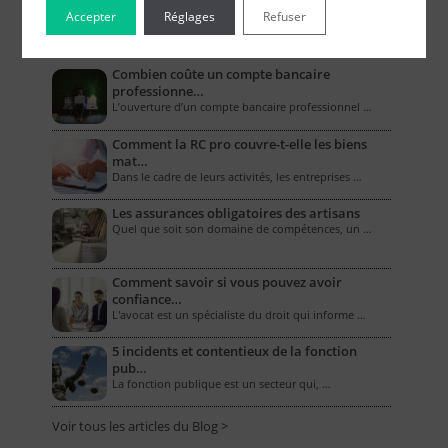
Accepter
Réglages
Refuser
Le Blog pour les Entreprises
Combien coûte un compte bancaire
professionne…
L’ouverture d’un compte bancaire professionnel …
Comment la RC pro couvre-t-elle les biens
mat…
Dans le cadre de leurs activités, les entreprises …
Les assurances obligatoires des artisans
Quel que soit son domaine de compétences, un …
Comment savoir si vous pouvez avoir
confiance…
L'avocat est un spécialiste du droit qui informe …
5 incidents et contentieux de la fonction
pub…
La fonction publique est un secteur qui, …
Voir tous les articles du Blog >