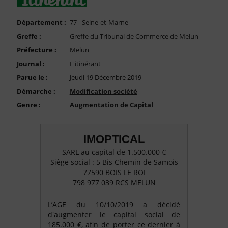
FAQ
Nous Contacter
Département :
77 - Seine-et-Marne
Greffe :
Greffe du Tribunal de Commerce de Melun
Compte PRO
Préfecture :
Melun
Journal :
L'itinérant
Parue le :
Jeudi 19 Décembre 2019
Démarche :
Modification société
Genre :
Augmentation de Capital
IMOPTICAL
SARL au capital de 1.500.000 €
Siège social : 5 Bis Chemin de Samois
77590 BOIS LE ROI
798 977 039 RCS MELUN
L’AGE du 10/10/2019 a décidé
d'augmenter le capital social de
185.000 €, afin de porter ce dernier à