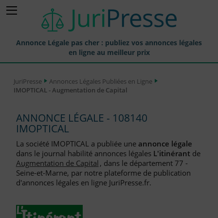
Annonce Légale pas cher : publiez vos annonces légales
en ligne au meilleur prix
Publier une Annonce légale
JuriPresse
Annonces Légales Publiées en Ligne
IMOPTICAL - Augmentation de Capital
Annonces Légales Publiées
Tarif et Prix d'une Annonce Légale
ANNONCE LÉGALE - 108140
IMOPTICAL
Journaux Habilités (JAL) Annonces Légales
La société IMOPTICAL a publiée une
annonce légale
Départements pour la Publication d'Annonces Légales
dans le journal habilité annonces légales
L'itinérant
de
Augmentation de Capital
, dans le département 77 -
Liste des Greffes
Seine-et-Marne, par notre plateforme de publication
d'annonces légales en ligne JuriPresse.fr.
Liste des CCI
Le Blog pour les Entreprises