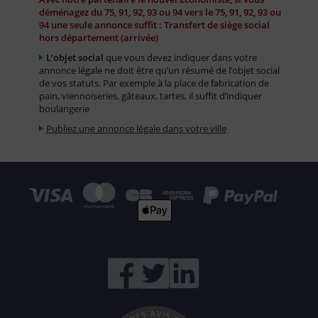
déménagez du 75, 91, 92, 93 ou 94 vers le 75, 91, 92, 93 ou
94 une seule annonce suffit : Transfert de siège social
hors département (arrivée)
L’objet social
que vous devez indiquer dans votre
annonce légale ne doit être qu’un résumé de l’objet social
de vos statuts. Par exemple à la place de fabrication de
pain, viennoiseries, gâteaux, tartes, il suffit d’indiquer
boulangerie
Publiez une annonce légale dans votre ville